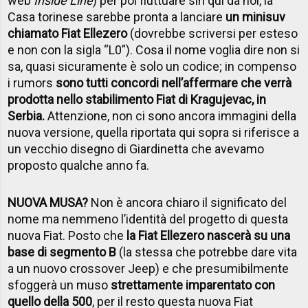
web
Inside Line
) per poi fluttuare sin qui da noi, la
Casa torinese sarebbe pronta a lanciare
un minisuv
chiamato Fiat Ellezero
(dovrebbe scriversi per esteso
e non con la sigla “L0”). Cosa il nome voglia dire non si
sa, quasi sicuramente è solo un codice; in compenso
i rumors
sono tutti concordi nell’affermare che verrà
prodotta nello stabilimento Fiat di Kragujevac, in
Serbia.
Attenzione, non ci sono ancora immagini della
nuova versione, quella riportata qui sopra si riferisce a
un vecchio disegno di Giardinetta che avevamo
proposto qualche anno fa.
NUOVA MUSA?
Non è ancora chiaro il significato del
nome ma nemmeno l’identità del progetto di questa
nuova Fiat. Posto che
la Fiat Ellezero nascerà su una
base di segmento B
(la stessa che potrebbe dare vita
a un nuovo crossover Jeep) e che presumibilmente
sfoggerà un muso
strettamente imparentato con
quello della 500
, per il resto questa nuova Fiat