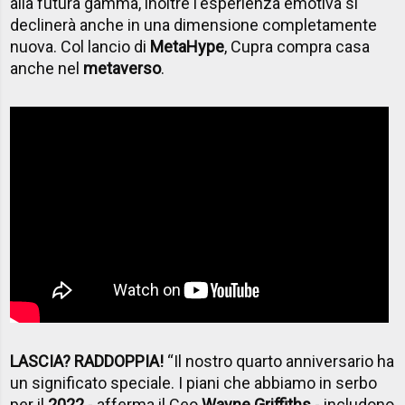
alla futura gamma, inoltre l'esperienza emotiva si
declinerà anche in una dimensione completamente
nuova. Col lancio di
MetaHype
, Cupra compra casa
anche nel
metaverso
.
LASCIA? RADDOPPIA!
“Il nostro quarto anniversario ha
un significato speciale. I piani che abbiamo in serbo
per il
2022
- afferma il Ceo
Wayne Griffiths
- includono