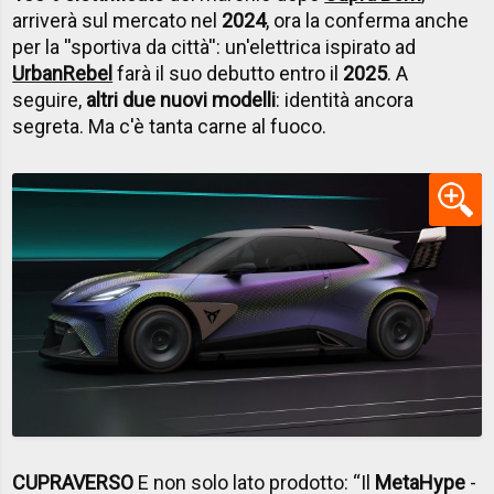
arriverà sul mercato nel
2024
, ora la conferma anche
per la ''sportiva da città'': un'elettrica ispirato ad
UrbanRebel
farà il suo debutto entro il
2025
. A
seguire,
altri due nuovi modelli
: identità ancora
segreta. Ma c'è tanta carne al fuoco.
CUPRAVERSO
E non solo lato prodotto: “Il
MetaHype
-