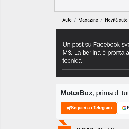
Auto
Magazine
Novità auto
Un post su Facebook sve
M3. La berlina è pronta 
tecnica
MotorBox
, prima di tutt
Seguici su Telegram
F