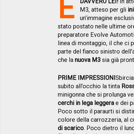
È
DAVVERO LEI!
In att
M3, atteso per gli
in
un’immagine esclusiv
stato postato nelle ultime o
preparatore Evolve Automotive
linea di montaggio, il che ci
parte del fianco sinistro del
che la
nuova M3
sia già pront
PRIME IMPRESSIONI
Sbircia
subito all’occhio la tinta
Ross
minigonna che si prolunga ver
cerchi in lega leggera
e dei p
Poco sotto il paraurti si dist
colore della carrozzeria, al c
di scarico
. Poco dietro il lu