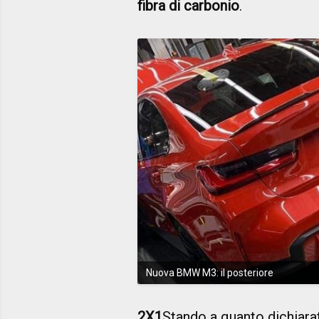
fibra di carbonio
.
Nuova BMW M3: il posteriore
2X1
Stando a quanto dichiar