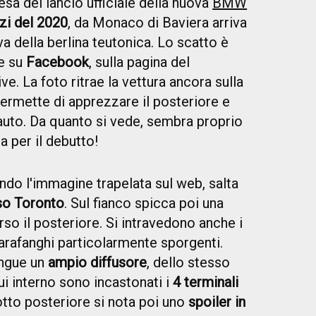
esa del lancio ufficiale della nuova
BMW
izi del 2020
, da Monaco di Baviera arriva
a della berlina teutonica. Lo scatto è
re su
Facebook
, sulla pagina del
. La foto ritrae la vettura ancora sulla
 permette di apprezzare il posteriore e
l'auto. Da quanto si vede, sembra proprio
a per il debutto!
ndo l'immagine trapelata sul web, salta
o Toronto
. Sul fianco spicca poi una
so il posteriore. Si intravedono anche i
arafanghi particolarmente sporgenti.
ingue un
ampio diffusore
, dello stesso
ui interno sono incastonati i
4 terminali
notto posteriore si nota poi uno
spoiler in