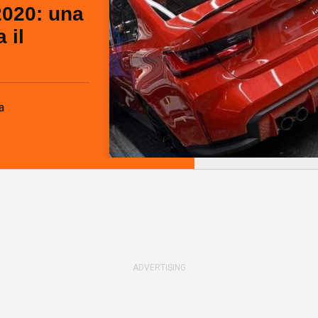
020: una
 il
a