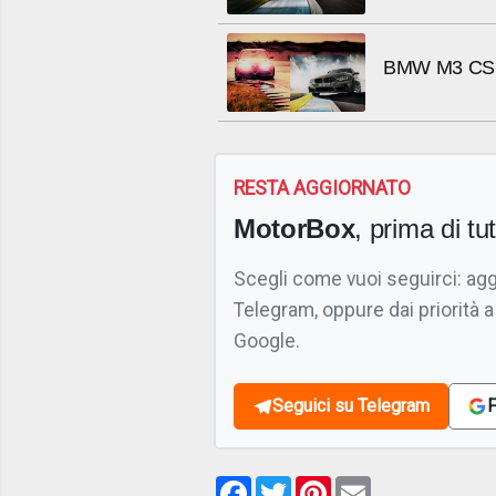
BMW M3 CS vs
RESTA AGGIORNATO
MotorBox
, prima di tutt
Scegli come vuoi seguirci: ag
Telegram, oppure dai priorità a
Google.
Seguici su Telegram
F
Facebook
Twitter
Pinterest
Email