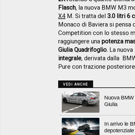
Flasch
, la nuova BMW M3 mo
X4
M. Si tratta del
3.0 litri 
Monaco di Baviera si pensa d
Competition con lo stesso m
raggiungere una
potenza mas
Giulia Quadrifoglio
. La nuova
integrale
, derivata dalla BM
Pure con trazione posterior
VEDI ANCHE
Nuova BMW M3
Giulia
In arrivo le
depotenziate