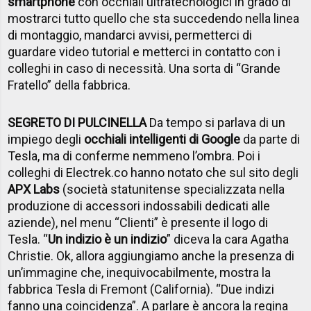
smartphone
con occhiali ultratecnologici in grado di
mostrarci tutto quello che sta succedendo nella linea
di montaggio, mandarci avvisi, permetterci di
guardare video tutorial e metterci in contatto con i
colleghi in caso di necessità. Una sorta di “Grande
Fratello” della fabbrica.
SEGRETO DI PULCINELLA
Da tempo si parlava di un
impiego degli
occhiali intelligenti di Google
da parte di
Tesla, ma di conferme nemmeno l’ombra. Poi i
colleghi di Electrek.co hanno notato che sul sito degli
APX Labs
(società statunitense specializzata nella
produzione di accessori indossabili dedicati alle
aziende), nel menu “Clienti” è presente il logo di
Tesla. “
Un indizio è un indizio
” diceva la cara Agatha
Christie. Ok, allora aggiungiamo anche la presenza di
un’immagine che, inequivocabilmente, mostra la
fabbrica Tesla di Fremont (California). “Due indizi
fanno una coincidenza”. A parlare è ancora la regina