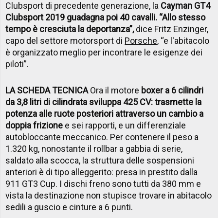
Clubsport di precedente generazione, la
Cayman GT4
Clubsport 2019 guadagna poi 40 cavalli. “Allo stesso
tempo è cresciuta la deportanza”,
dice Fritz Enzinger,
capo del settore motorsport di
Porsche
, “e l'abitacolo
è organizzato meglio per incontrare le esigenze dei
piloti”.
LA SCHEDA TECNICA
Ora il motore
boxer a 6 cilindri
da 3,8 litri di cilindrata sviluppa 425 CV: trasmette la
potenza alle ruote posteriori attraverso un cambio a
doppia frizione
e sei rapporti, e un differenziale
autobloccante meccanico. Per contenere il peso a
1.320 kg, nonostante il rollbar a gabbia di serie,
saldato alla scocca, la struttura delle sospensioni
anteriori è di tipo alleggerito: presa in prestito dalla
911 GT3 Cup. I dischi freno sono tutti da 380 mm e
vista la destinazione non stupisce trovare in abitacolo
sedili a guscio e cinture a 6 punti.