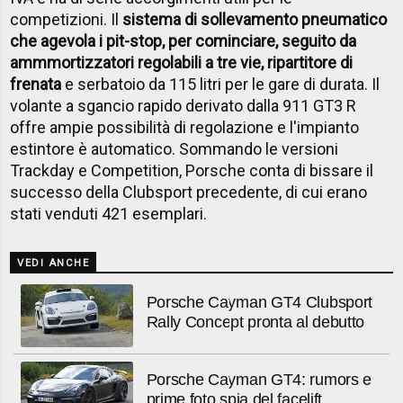
competizioni. Il
sistema di sollevamento pneumatico
che agevola i pit-stop, per cominciare, seguito da
ammmortizzatori regolabili a tre vie, ripartitore di
frenata
e serbatoio da 115 litri per le gare di durata. Il
volante a sgancio rapido derivato dalla 911 GT3 R
offre ampie possibilità di regolazione e l'impianto
estintore è automatico. Sommando le versioni
Trackday e Competition, Porsche conta di bissare il
successo della Clubsport precedente, di cui erano
stati venduti 421 esemplari.
VEDI ANCHE
Porsche Cayman GT4 Clubsport
Rally Concept pronta al debutto
Porsche Cayman GT4: rumors e
prime foto spia del facelift