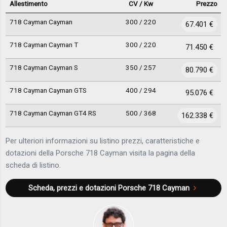
Allestimento
CV / Kw
Prezzo
718 Cayman Cayman
300 / 220
67.401 €
718 Cayman Cayman T
300 / 220
71.450 €
718 Cayman Cayman S
350 / 257
80.790 €
718 Cayman Cayman GTS
400 / 294
95.076 €
718 Cayman Cayman GT4 RS
500 / 368
162.338 €
Per ulteriori informazioni su listino prezzi, caratteristiche e
dotazioni della Porsche 718 Cayman visita la pagina della
scheda di listino.
Scheda, prezzi e dotazioni
Porsche 718 Cayman