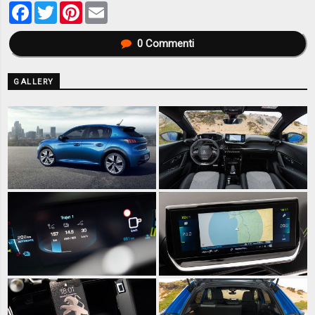
Facebook
Twitter
Pinterest
Email
0
Commenti
GALLERY