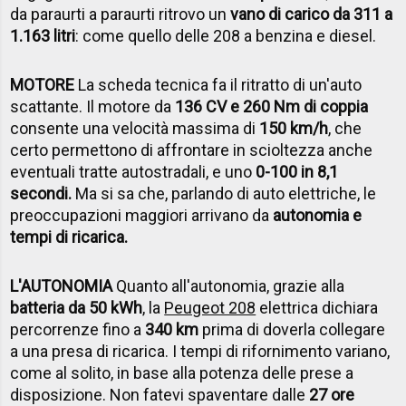
da paraurti a paraurti ritrovo un
vano di carico da 311 a
1.163 litri
: come quello delle 208 a benzina e diesel.
MOTORE
La scheda tecnica fa il ritratto di un'auto
scattante. Il motore da
136 CV e 260 Nm di coppia
consente una velocità massima di
150 km/h
, che
certo permettono di affrontare in scioltezza anche
eventuali tratte autostradali, e uno
0-100 in 8,1
secondi.
Ma si sa che, parlando di auto elettriche, le
preoccupazioni maggiori arrivano da
autonomia e
tempi di ricarica.
L'AUTONOMIA
Quanto all'autonomia, grazie alla
batteria da 50 kWh
, la
Peugeot 208
elettrica dichiara
percorrenze fino a
340 km
prima di doverla collegare
a una presa di ricarica. I tempi di rifornimento variano,
come al solito, in base alla potenza delle prese a
disposizione. Non fatevi spaventare dalle
27 ore