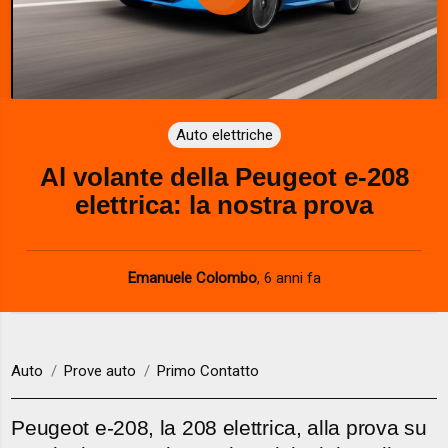
P
l
a
Auto elettriche
y
Al volante della Peugeot e-208
V
elettrica: la nostra prova
i
d
Emanuele Colombo
,
6 anni fa
e
o
Auto
Prove auto
Primo Contatto
Peugeot e-208, la 208 elettrica, alla prova su