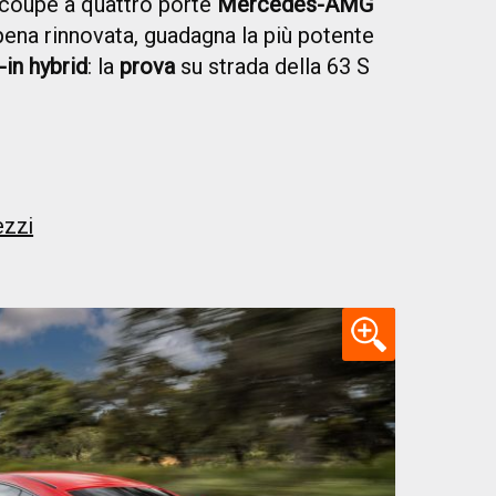
coupé a quattro porte
Mercedes-AMG
pena rinnovata, guadagna la più potente
-in hybrid
: la
prova
su strada della 63 S
ezzi