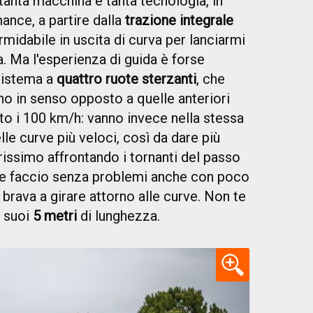
tanta macchina e tanta tecnologia, in
nce, a partire dalla
trazione integrale
ormidabile in uscita di curva per lanciarmi
a. Ma l'esperienza di guida è forse
sistema a
quattro ruote sterzanti
, che
no in senso opposto a quelle anteriori
to i 100 km/h: vanno invece nella stessa
lle curve più veloci, così da dare più
iarissimo affrontando i tornanti del passo
 che faccio senza problemi anche con poco
 brava a girare attorno alle curve. Non te
i suoi
5 metri
di lunghezza.