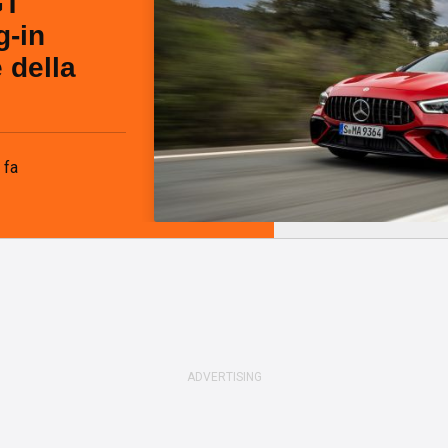
GT
g-in
 della
 fa