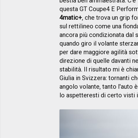
bestia ben ammaestrata. C'è 
questa GT Coupe4 E Performa
4matic+
, che trova un grip f
sul rettilineo come una fiond
ancora più condizionata dal 
quando giro il volante sterza
per dare maggiore agilità sot
direzione di quelle davanti ne
stabilità. Il risultato mi è ch
Giulia in Svizzera: tornanti
angolo volante, tanto l'auto è
lo aspetteresti di certo visti 