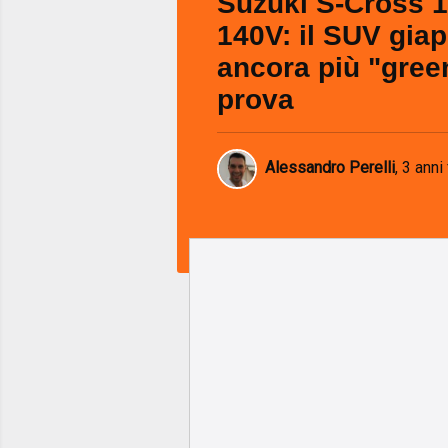
Suzuki S-Cross 1
140V: il SUV gia
ancora più "gree
prova
Alessandro Perelli
,
3 anni 