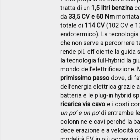
tratta di un
1,5 litri benzina
co
da
33,5 CV e 60 Nm
montata 
totale di
114 CV
(102 CV e 1
endotermico). La tecnologia 
che non serve a percorrere ta
rende più efficiente la guida 
la tecnologia full-hybrid la g
mondo dell’elettrificazione.
primissimo passo
dove, di fa
dell’energia elettrica grazie
batteria e le plug-in hybrid s
ricarica via cavo
e i costi co
un po’ e un po’
di entrambe le
colonnine e cavi perché la batt
decelerazione e a velocità c
modalità EV in più occasioni