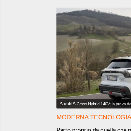
Suzuki S-Cross Hybrid 140V: la prova d
MODERNA TECNOLOGIA 
Parto proprio da quella che p