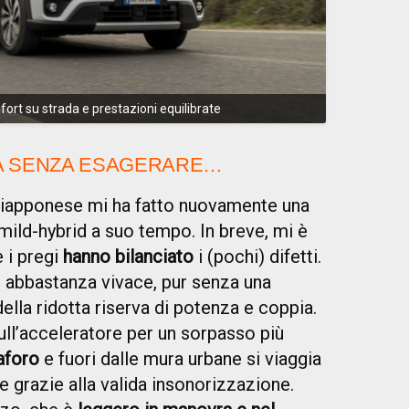
rt su strada e prestazioni equilibrate
MA SENZA ESAGERARE…
 giapponese mi ha fatto nuovamente una
mild-hybrid a suo tempo. In breve, mi è
 i pregi
hanno bilanciato
i (pochi) difetti.
 abbastanza vivace, pur senza una
lla ridotta riserva di potenza e coppia.
ull’acceleratore per un sorpasso più
aforo
e fuori dalle mura urbane si viaggia
 grazie alla valida insonorizzazione.