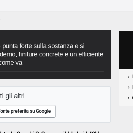
y
he punta forte sulla sostanza e si
rno, finiture concrete e un efficiente
 come va
i gli altri
onte preferita su Google