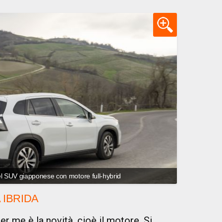
el SUV giapponese con motore full-hybrid
IBRIDA
er me è la novità, cioè il motore. Si