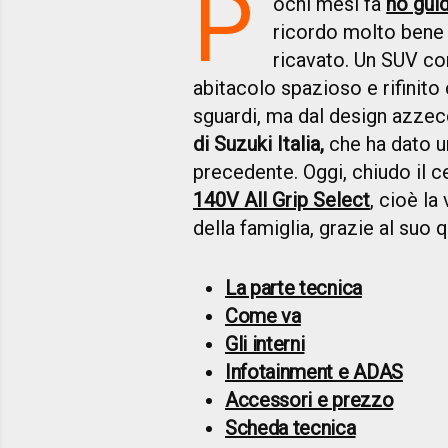
P
ochi mesi fa
ho gui
ricordo molto bene 
ricavato. Un SUV co
abitacolo spazioso e rifinito
sguardi, ma dal design azzec
di Suzuki Italia,
che ha dato u
precedente. Oggi, chiudo il c
140V All Grip Select
, cioè l
della famiglia, grazie al suo 
La parte tecnica
Come va
Gli interni
Infotainment e ADAS
Accessori e prezzo
Scheda tecnica