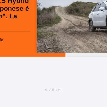
.5 Hybrid
pponese è
n". La
fa