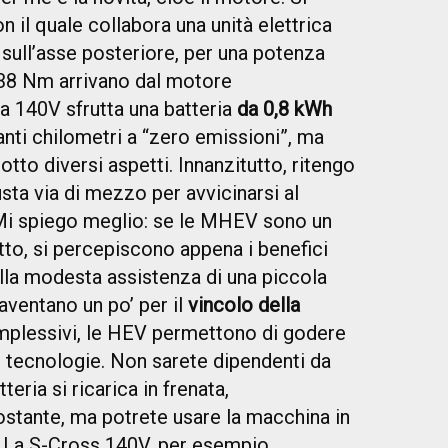
n il quale collabora una unità elettrica
sull’asse posteriore, per una potenza
38 Nm arrivano dal motore
a 140V sfrutta una batteria
da 0,8 kWh
nti chilometri a “zero emissioni”, ma
sotto diversi aspetti. Innanzitutto, ritengo
iusta via di mezzo per avvicinarsi al
 Mi spiego meglio: se le MHEV sono un
tto, si percepiscono appena i benefici
 alla modesta assistenza di una piccola
paventano un po’ per il
vincolo della
mplessivi, le HEV permettono di godere
 tecnologie. Non sarete dipendenti da
eria si ricarica in frenata,
ostante, ma potrete usare la macchina in
. La S-Cross 140V, per esempio,