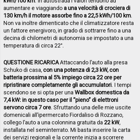
kWh/100 km
. In autostrada i valori tendono ad
aumentare e viaggiando
a una velocità di crociera di
130 km/h il motore assorbe fino a 22,5 kWh/100 km
.
Non va inoltre dimenticato che il climatizzatore resta
un fattore energivoro, in grado di sottrarre fino a una
decina di chilometri di autonomia se impostato a una
temperatura di circa 22°.
QUESTIONE RICARICA
Attaccando l’auto alla presa
Schuko di casa,
con una potenza di 2,3 kW, con
batteria prossima al 5% impiego circa 22 ore per
ripristinare completamente gli accumulatori
. I tempi
scendono se si opta per una
Wallbox domestica da
7,4 kW: in questo caso per il “pieno” di elettroni
servono circa 7 ore
. Sfruttando una delle mie uscite
domenicali all’ipermercato Fiordaliso di Rozzano,
collego l’auto a una colonnina gratuita da
22 kW
,
installata nel seminterrato. Mi basta inserire la carta
dei servizi regionali e la corrente inizia a scorrere