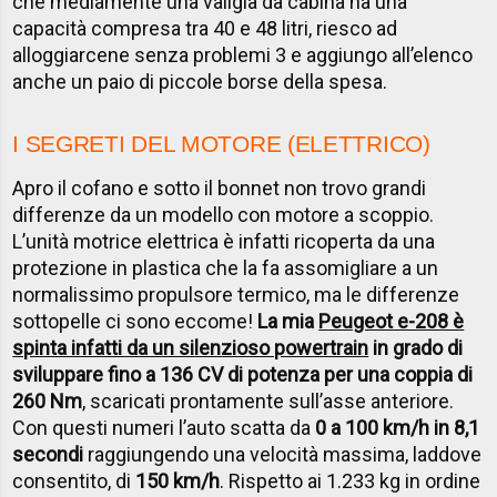
che mediamente una valigia da cabina ha una
capacità compresa tra 40 e 48 litri, riesco ad
alloggiarcene senza problemi 3 e aggiungo all’elenco
anche un paio di piccole borse della spesa.
I SEGRETI DEL MOTORE (ELETTRICO)
Apro il cofano e sotto il bonnet non trovo grandi
differenze da un modello con motore a scoppio.
L’unità motrice elettrica è infatti ricoperta da una
protezione in plastica che la fa assomigliare a un
normalissimo propulsore termico, ma le differenze
sottopelle ci sono eccome!
La mia
Peugeot e-208 è
spinta infatti da un silenzioso powertrain
in grado di
sviluppare fino a 136 CV di potenza per una coppia di
260 Nm
, scaricati prontamente sull’asse anteriore.
Con questi numeri l’auto scatta da
0 a 100 km/h in 8,1
secondi
raggiungendo una velocità massima, laddove
consentito, di
150 km/h
. Rispetto ai 1.233 kg in ordine