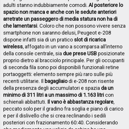
adulti stanno indubbiamente comodi.
A
l posteriore lo
spazio non manca e anche con le sedute anteriori
arretrate un passeggero di media statura non ha di
che lamentarsi
. Coloro che non possono vivere senza
smartphone non saranno delusi, Peugeot e-208
dispone infatti sia di un pratico
slot di ricarica
wireless
, affogato in un vano a scomparsa all’interno
della console centrale, sia
due prese USB
posizionate
proprio dietro al bracciolo principale. Per gli occupanti
di seconda fila sono poi disponibili funzionali retine
portaoggetti: elemento sempre più raro sulle più
recenti utilitarie. Il
bagagliaio
di e-208 non risente
della presenza degli accumulatori e spazia
da un
minimo di 311 litri a un massimo di 1.163 litri
con
schienali abbattuti.
Il vano è abbastanza regolare
,
peccato solo per il gradino fra soglia e piano di carico
e per il dislivello che si crea reclinando i sedili
posteriori con frazionamento 60:40. Considerando