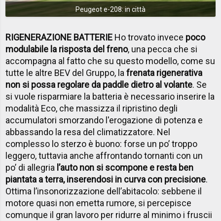
Peugeot e-208: in città
RIGENERAZIONE BATTERIE
Ho trovato invece
poco
modulabile la risposta del freno
, una pecca che si
accompagna al fatto che su questo modello, come su
tutte le altre BEV del Gruppo, la
frenata rigenerativa
non si possa regolare da paddle dietro al volante
. Se
si vuole risparmiare la batteria è necessario inserire la
modalità Eco, che massizza il ripristino degli
accumulatori smorzando l'erogazione di potenza e
abbassando la resa del climatizzatore. Nel
complesso lo sterzo è buono: forse un po’ troppo
leggero, tuttavia anche affrontando tornanti con un
po’ di allegria
l’auto non si scompone e resta ben
piantata a terra, inserendosi in curva con precisione
.
Ottima l’insonorizzazione dell’abitacolo: sebbene il
motore quasi non emetta rumore, si percepisce
comunque il gran lavoro per ridurre al minimo i fruscii