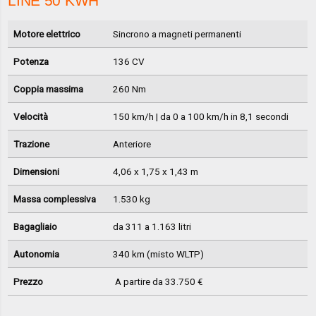
LINE 50 KWH
Motore elettrico
Sincrono a magneti permanenti
Potenza
136 CV
Coppia massima
260 Nm
Velocità
150 km/h | da 0 a 100 km/h in 8,1 secondi
Trazione
Anteriore
Dimensioni
4,06 x 1,75 x 1,43 m
Massa complessiva
1.530 kg
Bagagliaio
da 311 a 1.163 litri
Autonomia
340 km (misto WLTP)
Prezzo
A partire da 33.750 €