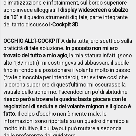
climatizzazione e infotainment, sul bordo superiore
sono invece alloggiati il
display widescreen a sbalzo
da 10”
e il quadro strumenti digitale, parte integrante
del tanto discusso
i-Cockpit 3D
.
OCCHIO ALL’I-COCKPIT
A dirla tutta, ero scettico sulla
praticità di tale soluzione.
I
n passato non mi ero
trovato del tutto a mio agio
, la mia statura infatti (sono
alto 1,87 metri) mi costringeva ad abbassare il sedile
fino in fondo e a posizionare il volante molto in basso
(fra le ginocchia per intenderci), per evitare così che
la corona superiore di quest’ultimo mi oscurasse la
visuale dello schermo. Facendoci un po’ di abitudine
riesco però a trovare la quadra: basta giocare con le
regolazioni di seduta e del volante mignon e il gioco è
fatto
. Il colpo d’occhio non è niente male: le
informazioni sono riportate su un quadro dinamico e
molto intuitivo, il cui layout può mutare a seconda
delle preferenze del guidatore.