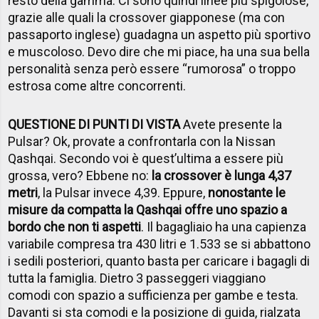
resto della gamma. Ci sono quindi linee più spigolose,
grazie alle quali la crossover giapponese (ma con
passaporto inglese) guadagna un aspetto più sportivo
e muscoloso. Devo dire che mi piace, ha una sua bella
personalità senza però essere “rumorosa” o troppo
estrosa come altre concorrenti.
QUESTIONE DI PUNTI DI VISTA
Avete presente la
Pulsar? Ok, provate a confrontarla con la Nissan
Qashqai. Secondo voi è quest’ultima a essere più
grossa, vero? Ebbene no:
la crossover è lunga 4,37
metri
, la Pulsar invece 4,39. Eppure,
nonostante le
misure da compatta la Qashqai offre uno spazio a
bordo che non ti aspetti
. Il bagagliaio ha una capienza
variabile compresa tra 430 litri e 1.533 se si abbattono
i sedili posteriori, quanto basta per caricare i bagagli di
tutta la famiglia. Dietro 3 passeggeri viaggiano
comodi con spazio a sufficienza per gambe e testa.
Davanti si sta comodi e la posizione di guida, rialzata