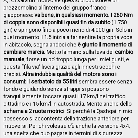
A). Ci sarà un motivo se questo propulsore è un
prezzemolino all’interno del gruppo franco-
giapponese:
va bene, in qualsiasi momento
.
I 260 Nm
di coppia sono disponibili quasi fin da subito
(1.750
giri) e spingono fino a poco meno di 4.000 giri. Solo in
quel momento il 1.5 inizia a far sentire la propria voce
in abitacolo, segnalandoci che
è giunto il momento di
cambiare marcia
. Metto la mano sulla leva del
cambio
manuale
, forse un po’ troppo lunga per i miei gusti, e
questa “fila via” liscia grazie agli innesti secchi e
precisi.
Altra indubbia qualità del motore sono i
consumi
: il
serbatoio da 55 litri
sembra essere senza
fondo e guidando senza strappi si possono
tranquillamente toccare quasi i 17 km/l nel traffico
cittadino e i 15 km/l in autostrada. Merito anche dello
schema a 2 ruote motrici
. Si perché la Qashqai in mio
possesso si accontenta della trazione anteriore per
muoversi. Per chi volesse c’è anche la versione 4x4,
una scelta che può pagare in termini di sicurezza