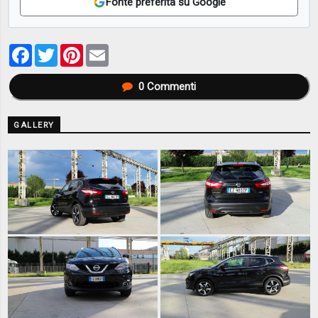
Fonte preferita su Google
Facebook
Twitter
Pinterest
Email
0
Commenti
GALLERY