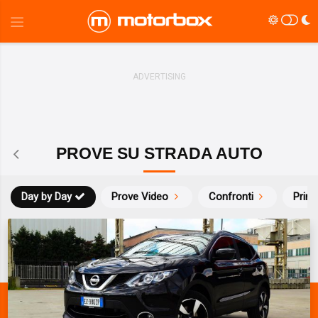
PROVE SU STRADA AUTO
Day by Day
Prove Video
Confronti
Prim