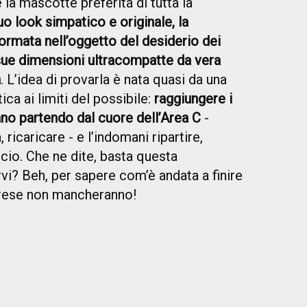
e la mascotte preferita di tutta la
uo look simpatico e originale, la
formata nell’oggetto del desiderio dei
 sue dimensioni ultracompatte da vera
à
. L’idea di provarla è nata quasi da una
a ai limiti del possibile:
raggiungere i
lano partendo dal cuore dell’Area C
-
 ricaricare - e l’indomani ripartire,
icio. Che ne dite, basta questa
rvi? Beh, per sapere com’è andata a finire
prese non mancheranno!