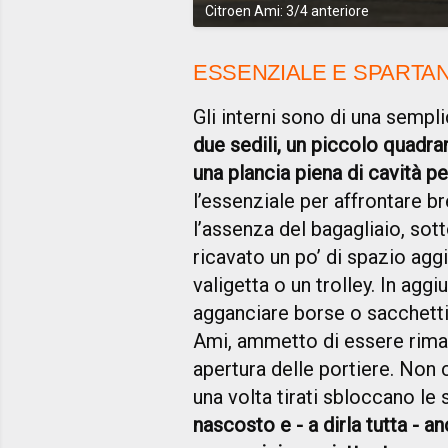
Citroen Ami: 3/4 anteriore
ESSENZIALE E SPARTA
Gli interni sono di una sempl
due sedili, un piccolo quadra
una plancia piena di cavità p
l’essenziale per affrontare br
l’assenza del bagagliaio, sot
ricavato un po’ di spazio agg
valigetta o un trolley. In agg
agganciare borse o sacchetti.
Ami, ammetto di essere rimas
apertura delle portiere. Non 
una volta tirati sbloccano le 
nascosto e - a dirla tutta - a