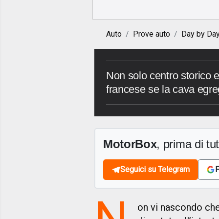
Auto
Prove auto
Day by Da
Non solo centro storico e v
francese se la cava egr
MotorBox
, prima di tutt
Seguici su Telegram
F
N
on vi nascondo che 