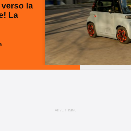
 verso la
re! La
a