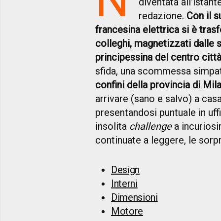
diventata all’istant
redazione.
Con il s
francesina elettrica si è tras
colleghi, magnetizzati dalle
principessina del centro citt
sfida, una scommessa simpatic
confini della provincia di Mi
arrivare (sano e salvo) a casa,
presentandosi puntuale in uff
insolita
challenge
a incuriosi
continuate a leggere, le sor
Design
Interni
Dimensioni
Motore