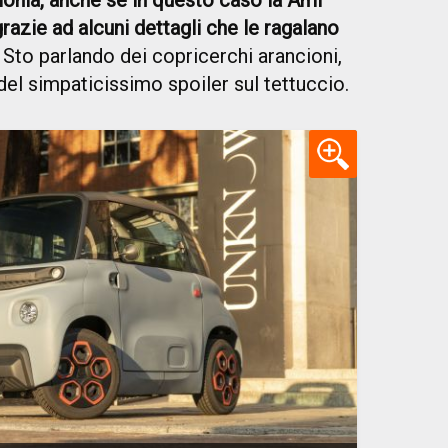
monia, anche se in questo caso la Ami
razie ad alcuni dettagli che le ragalano
. Sto parlando dei copricerchi arancioni,
 del simpaticissimo spoiler sul tettuccio.