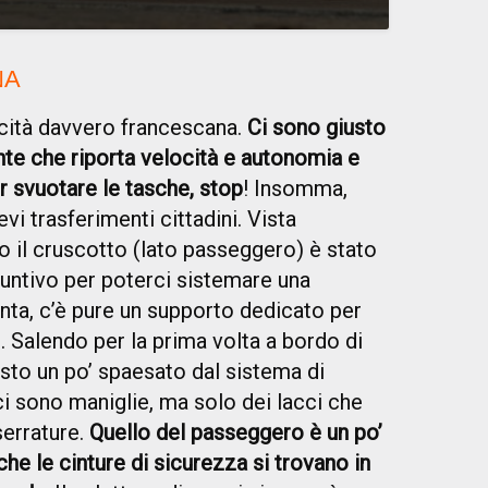
NA
icità davvero francescana.
Ci sono giusto
nte che riporta velocità e autonomia e
er svuotare le tasche, stop
! Insomma,
evi trasferimenti cittadini. Vista
to il cruscotto (lato passeggero) è stato
iuntivo per poterci sistemare una
iunta, c’è pure un supporto dedicato per
 Salendo per la prima volta a bordo di
to un po’ spaesato dal sistema di
ci sono maniglie, ma solo dei lacci che
serrature.
Quello del passeggero è un po’
nche le cinture di sicurezza si trovano in