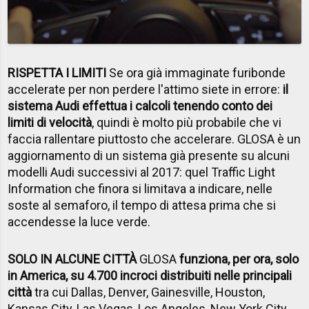
RISPETTA I LIMITI
Se ora già immaginate furibonde
accelerate per non perdere l'attimo siete in errore:
il
sistema Audi effettua i calcoli tenendo conto dei
limiti di velocità
, quindi è molto più probabile che vi
faccia rallentare piuttosto che accelerare. GLOSA è un
aggiornamento di un sistema già presente su alcuni
modelli Audi successivi al 2017: quel Traffic Light
Information che finora si limitava a indicare, nelle
soste al semaforo, il tempo di attesa prima che si
accendesse la luce verde.
SOLO IN ALCUNE CITT
À
GLOSA
funziona, per ora, solo
in America, su 4.700 incroci distribuiti nelle principali
città
tra cui Dallas, Denver, Gainesville, Houston,
Kansas City, Las Vegas, Los Angeles, New York City,