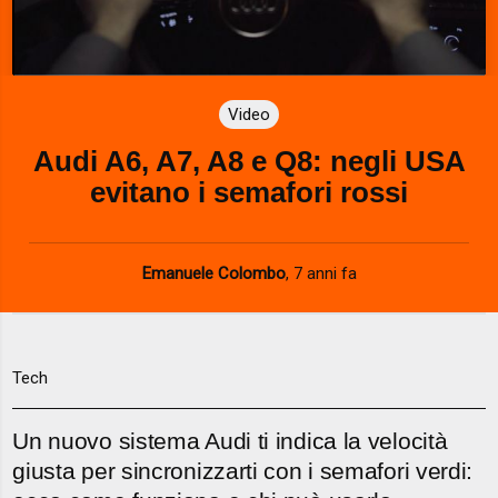
l
a
Video
y
Audi A6, A7, A8 e Q8: negli USA
V
evitano i semafori rossi
i
d
Emanuele Colombo
,
7 anni fa
e
o
Tech
Un nuovo sistema Audi ti indica la velocità
giusta per sincronizzarti con i semafori verdi: