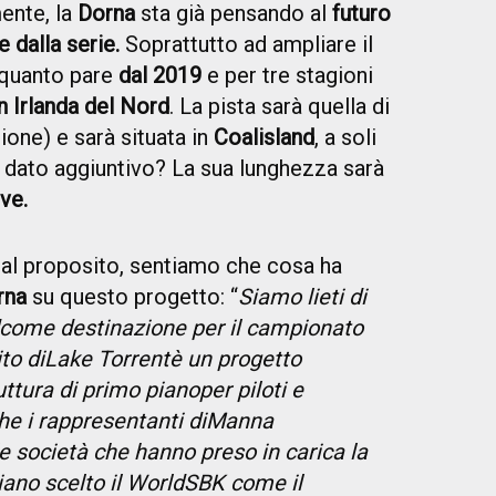
mente, la
Dorna
sta già pensando al
futuro
 dalla serie.
Soprattutto ad ampliare il
 quanto pare
dal 2019
e per tre stagioni
in Irlanda del Nord
. La pista sarà quella di
ione) e sarà situata in
Coalisland
, a soli
e dato aggiuntivo? La sua lunghezza sarà
ve.
al proposito, sentiamo che cosa ha
rna
su questo progetto: “
Siamo lieti di
come destinazione per il campionato
ito di
Lake Torrent
è un progetto
uttura di primo piano
per piloti e
he i rappresentanti di
Manna
le società che hanno preso in carica la
biano scelto il WorldSBK come il