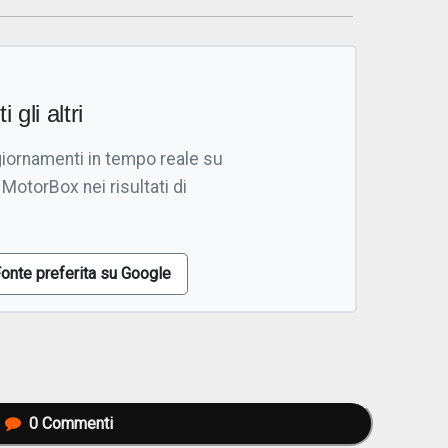
i gli altri
giornamenti in tempo reale su
 MotorBox nei risultati di
onte preferita su Google
0
Commenti