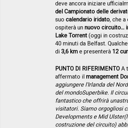
deve ancora iniziare ufficial
del Campionato delle derivate
suo
calendario iridato
, che a
ospiterà un
nuovo circuito... 
Lake Torrent
(oggi in costruz
40 minuti da Belfast. Qualch
di
3,6 km
e presenterà
12 cur
PUNTO DI RIFERIMENTO
A t
affermato il
management Do
aggiungere l'
Irlanda del Nord
del mondo
Superbike
. Il circu
fantastico che offrirà una
str
visitatori. Siamo orgogliosi c
Developments e Mid Ulster
(
costruzione del circuito) ab