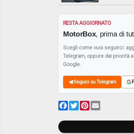
RESTA AGGIORNATO
MotorBox
, prima di tutt
Scegli come vuoi seguirci: ag
Telegram, oppure dai priorità a
Google.
Seguici su Telegram
F
Facebook
Twitter
Pinterest
Email