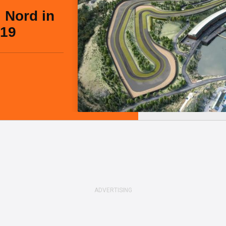
l Nord in
019