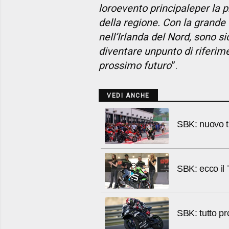
loro
evento principale
per la 
della regione. Con la grande
nell’Irlanda del Nord, sono 
diventare un
punto di riferim
prossimo futuro
”.
VEDI ANCHE
SBK: nuovo t
SBK: ecco il
SBK: tutto pr