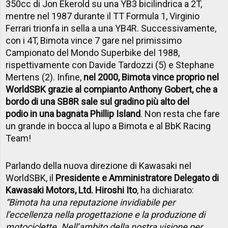
350cc di Jon Ekerold su una YB3 bicilindrica a 2T,
mentre nel 1987 durante il TT Formula 1, Virginio
Ferrari trionfa in sella a una YB4R. Successivamente,
con i 4T, Bimota vince 7 gare nel primissimo
Campionato del Mondo Superbike del 1988,
rispettivamente con Davide Tardozzi (5) e Stephane
Mertens (2). Infine,
nel 2000, Bimota vince proprio nel
WorldSBK grazie al compianto Anthony Gobert, che a
bordo di una SB8R sale sul gradino più alto del
podio in una bagnata Phillip Island
. Non resta che fare
un grande in bocca al lupo a Bimota e al BbK Racing
Team!
Parlando della nuova direzione di Kawasaki nel
WorldSBK, il
Presidente e Amministratore Delegato di
Kawasaki Motors, Ltd. Hiroshi Ito
, ha dichiarato:
“Bimota ha una reputazione invidiabile per
l’eccellenza nella progettazione e la produzione di
motociclette. Nell’ambito della nostra visione per