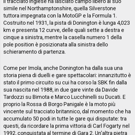
il tracciato inglese ha lasciato campo libero al suo
simile nel Northamptonshire, quella Silverstone
tuttora impegnata con la MotoGP e la Formula 1.
Costruito nel 1931, la pista di Donington è lunga 4,023
km e presenta 12 curve, delle quali sette a destra e
cinque a sinistra, mentre la casella numero 1 della
pole position è posizionata alla sinistra dello
schieramento di partenza.
Come per Imola, anche Donington ha dalla sua una
storia piena di duelli e gare spettacolari: innanzitutto è
stato il primo circuito su cui ha corso la SBK fin dalla
sua nascita nel 1988, in due gare vinte da Davide
Tardozzi su Bimota e Marco Lucchinelli su Ducati. E
proprio la Rossa di Borgo Panigale è la moto più
vincente sul tracciato britannico, dal momento che ha
accumulato 50 podi in tutte le gare qui disputate: tra
questi, da ricordare la prima vittoria di Carl Fogarty nel
1992, conquistata al termine di Gara 2. Un'altra pietra