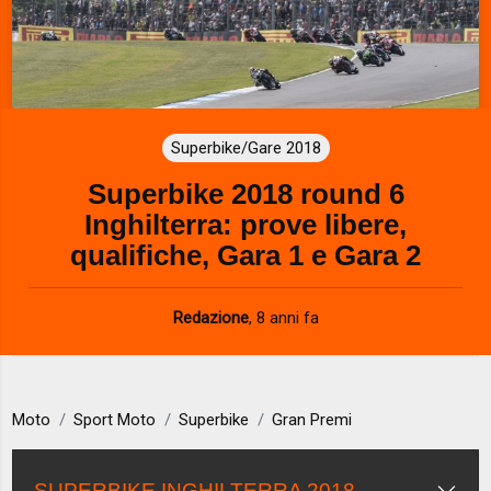
Superbike/Gare 2018
Superbike 2018 round 6
Inghilterra: prove libere,
qualifiche, Gara 1 e Gara 2
Redazione
,
8 anni fa
Moto
Sport Moto
Superbike
Gran Premi
SUPERBIKE INGHILTERRA 2018