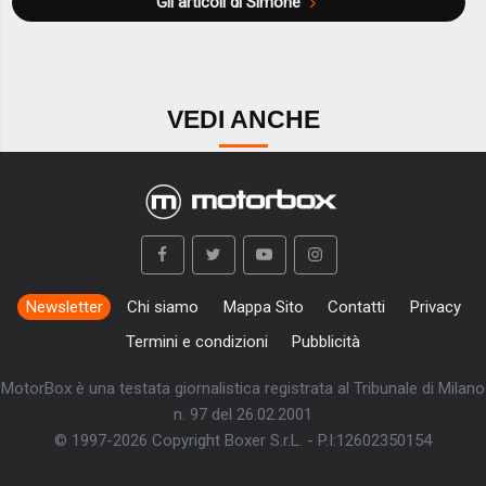
Gli articoli di Simone
VEDI ANCHE
Newsletter
Chi siamo
Mappa Sito
Contatti
Privacy
Termini e condizioni
Pubblicità
MotorBox è una testata giornalistica registrata al Tribunale di Milano
n. 97 del 26.02.2001
© 1997-2026 Copyright Boxer S.r.L. - P.I:12602350154