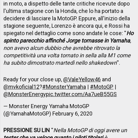
in moto, a dispetto delle tante critiche ricevute dopo
l'ultima stagione con la Honda, che lo ha portato a
decidere di lasciare la MotoGP. Eppure, all'inizio della
stagione seguente, Lorenzo è ancora qui, e Rossi ha
spiegato nel dettaglio come sono andate le cose: ''
Ho
spinto parecchio affinché Jorge tornasse in Yamaha
,
non avevo alcun dubbio che avrebbe ritrovato la
competitività una volta tornato in sella alla M1 come
ha subito dimostrato martedì nello shakedown
''.
Ready for your close up,
@ValeYellow46
and
@mvkoficial12
?
#MonsterYamaha
|
#MotoGP
|
@MonsterEnergy
pic.twitter.com/Aa7ueB55GS
— Monster Energy Yamaha MotoGP
(@YamahaMotoGP)
February 6, 2020
PRESSIONE SU LIN
''
Nella MotoGP di oggi avere un
tester che va veloce quanto i piloti titolari
è