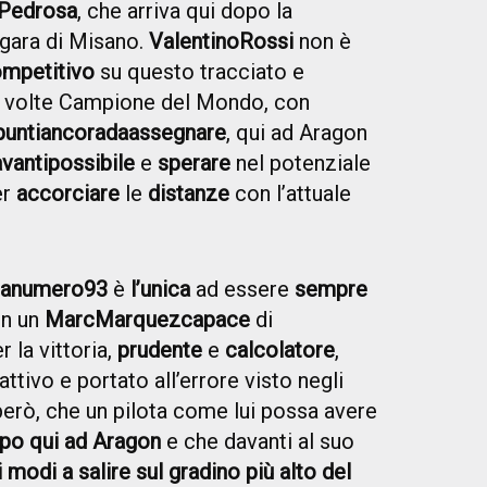
Pedrosa
, che arriva qui dopo la
a gara di Misano.
Valentino
Rossi
non è
mpetitivo
su questo tracciato e
ve volte Campione del Mondo, con
punti
ancora
da
assegnare
, qui ad Aragon
avanti
possibile
e
sperare
nel potenziale
er
accorciare
le
distanze
con l’attuale
a
numero
93
è
l’unica
ad essere
sempre
on un
Marc
Marquez
capace
di
r la vittoria,
prudente
e
calcolatore
,
tivo e portato all’errore visto negli
 però, che un pilota come lui possa avere
ipo qui ad Aragon
e che davanti al suo
 i modi a salire sul gradino più alto del