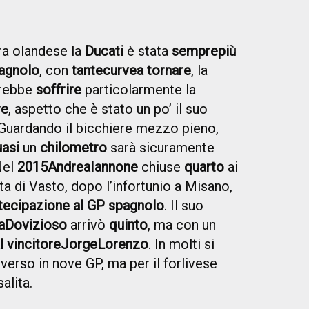
ra olandese la
Ducati
è stata
sempre
più
agnolo
, con
tante
curve
a tornare
, la
trebbe
soffrire
particolarmente la
re
, aspetto che è stato un po’ il suo
. Guardando il bicchiere mezzo pieno,
asi
un
chilometro
sarà sicuramente
Nel
2015
Andrea
Iannone
chiuse
quarto
ai
ota di Vasto, dopo l’infortunio a Misano,
rtecipazione al GP spagnolo
. Il suo
a
Dovizioso
arrivò
quinto
, ma con un
l vincitore
Jorge
Lorenzo
. In molti si
iverso in nove GP, ma per il forlivese
alita.