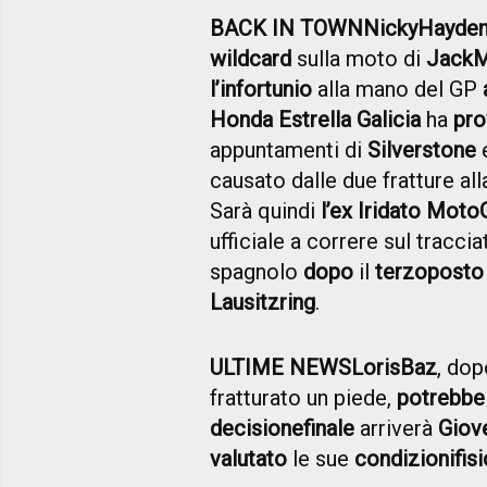
BACK IN TOWN
Nicky
Hayde
wild
card
sulla moto di
Jack
M
l’infortunio
alla mano del GP
Honda Estrella Galicia
ha
pro
appuntamenti di
Silverstone
causato dalle due fratture a
Sarà quindi
l’ex Iridato Moto
ufficiale a correre sul tracc
spagnolo
dopo
il
terzo
posto
Lausitzring
.
ULTIME NEWS
Loris
Baz
, dop
fratturato un piede,
potrebbe 
decisione
finale
arriverà
Giov
valutato
le sue
condizioni
fis