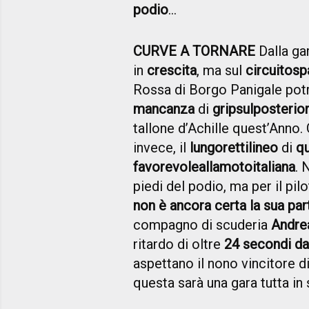
podio
…
CURVE A TORNARE
Dalla ga
in
crescita
, ma sul
circuito
sp
Rossa di Borgo Panigale po
mancanza
di
grip
sul
posterio
tallone d’Achille quest’Anno
invece, il
lungo
rettilineo
di
qu
favorevole
alla
moto
italiana
. 
piedi del podio, ma per il pil
non è ancora certa la sua pa
compagno di scuderia
Andre
ritardo di oltre
24 secondi da
aspettano il nono vincitore d
questa sarà una gara tutta in s