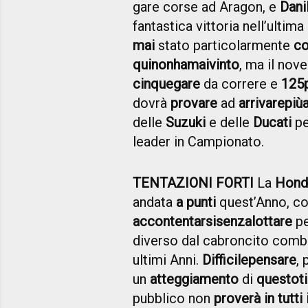
gare corse ad Aragon, e
Dani
fantastica vittoria nell’ultim
mai
stato particolarmente
co
qui
non
ha
mai
vinto
, ma il no
cinque
gare
da correre e
125
dovrà
provare
ad
arrivare
più
delle
Suzuki
e delle
Ducati
p
leader in Campionato.
TENTAZIONI FORTI
La
Hond
andata
a punti
quest’Anno, c
accontentarsi
senza
lottare
pe
diverso dal cabroncito combat
ultimi Anni.
Difficile
pensare
,
un
atteggiamento
di
questo
t
pubblico non
proverà in tutti