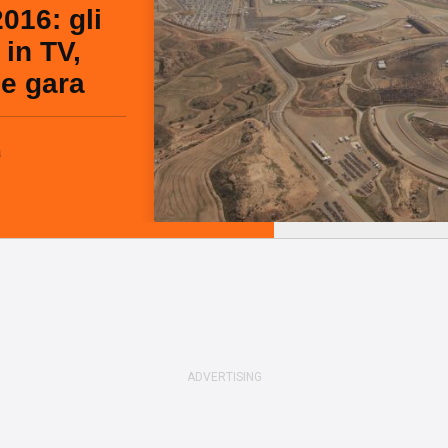
016: gli
 in TV,
 e gara
a