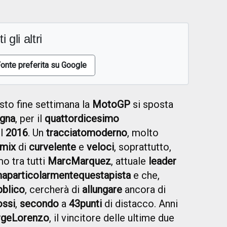
i gli altri
onte preferita su Google
to fine settimana la
MotoGP
si sposta
gna
, per il
quattordicesimo
el
2016
. Un
tracciato
moderno
, molto
mix
di
curve
lente
e
veloci
, soprattutto,
mo tra tutti
Marc
Marquez
, attuale
leader
ma
particolarmente
questa
pista
e che,
bblico
, cercherà di
allungare
ancora di
ssi
,
secondo
a
43
punti
di distacco. Anni
rge
Lorenzo
, il vincitore delle ultime due