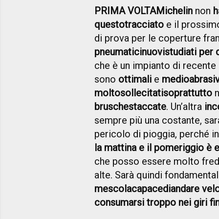
PRIMA VOLTA
Michelin
non
h
questo
tracciato
e il prossim
di prova per le coperture fra
pneumatici
nuovi
studiati per 
che è un impianto di recente
sono
ottimali
e
medio
abrasi
molto
sollecitati
soprattutto
n
brusche
staccate
. Un’altra
inc
sempre più una costante, sa
pericolo di pioggia, perché 
la mattina e il pomeriggio è 
che posso essere molto fredd
alte. Sarà quindi fondamental
mescola
capace
di
andare vel
consumarsi troppo nei giri fin