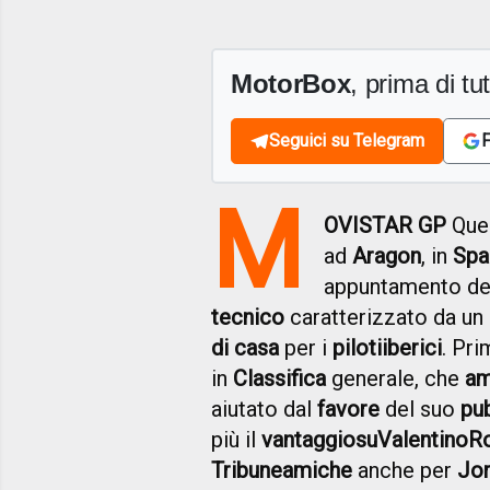
MotorBox
, prima di tutt
Seguici su Telegram
F
M
OVISTAR GP
Ques
ad
Aragon
, in
Spa
appuntamento d
tecnico
caratterizzato da un
di casa
per i
piloti
iberici
. Pri
in
Classifica
generale, che
a
aiutato dal
favore
del suo
pu
più il
vantaggio
su
Valentino
Ro
Tribune
amiche
anche per
Jo