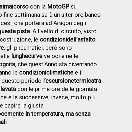
ai
mai
corso
con la
MotoGP
su
o fine settimana sarà un ulteriore banco
ncesi, che porterà ad Aragon degli
questa pista
. A livello di circuito, visto
 costruzione, le
condizioni
dell’asfalto
ve
, gli pneumatici, però sono
elle
lunghe
curve
veloci e nelle
ognita
, che quest’Anno sta diventando
ranno le
condizioni
climatiche
e il
in questo periodo
l’escursione
termica
tra
elevata
con le prime ore delle giornata
e e le successive, invece, molto più
e capire la giusta
ocemente in temperatura, ma senza
ali
.