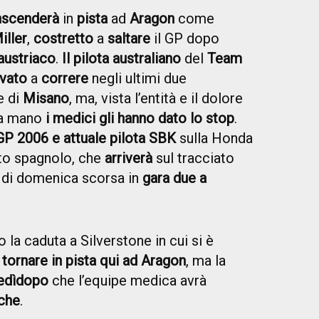
n
scenderà
in
pista
ad
Aragon
come
iller
,
costretto
a
saltare
il GP dopo
austriaco
.
Il pilota australiano
del
Team
vato
a
correre
negli ultimi due
e di
Misano
, ma, vista l’entità e il dolore
lla mano
i medici gli hanno dato lo stop
.
GP 2006 e attuale pilota SBK
sulla Honda
iato spagnolo, che
arriverà
sul tracciato
di domenica scorsa in
gara due a
o la caduta a Silverstone in cui si è
tornare in pista qui ad Aragon
, ma la
edì
dopo
che l’equipe medica avrà
iche
.