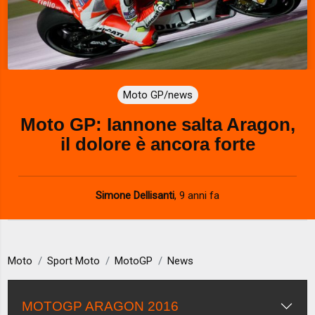
Moto GP/news
Moto GP: Iannone salta Aragon,
il dolore è ancora forte
Simone Dellisanti
,
9 anni fa
Moto
Sport Moto
MotoGP
News
MOTOGP ARAGON 2016