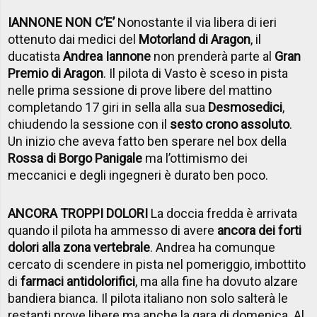
IANNONE NON C’E’
Nonostante il via libera di ieri
ottenuto dai medici del
Motorland di Aragon
, il
ducatista
Andrea Iannone
non prenderà parte al
Gran
Premio di Aragon
. Il pilota di Vasto è sceso in pista
nelle prima sessione di prove libere del mattino
completando 17 giri in sella alla sua
Desmosedici
,
chiudendo la sessione con il
sesto crono assoluto
.
Un inizio che aveva fatto ben sperare nel box della
Rossa di Borgo Panigale
ma l’ottimismo dei
meccanici e degli ingegneri è durato ben poco.
ANCORA TROPPI DOLORI
La doccia fredda è arrivata
quando il pilota ha ammesso di avere
ancora dei forti
dolori alla zona vertebrale
. Andrea ha comunque
cercato di scendere in pista nel pomeriggio, imbottito
di
farmaci antidolorifici
, ma alla fine ha dovuto alzare
bandiera bianca. Il pilota italiano non solo salterà le
restanti prove libere ma anche la gara di domenica. Al