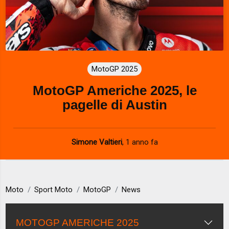
MotoGP 2025
MotoGP Americhe 2025, le
pagelle di Austin
Simone Valtieri
,
1 anno fa
Moto
Sport Moto
MotoGP
News
MOTOGP AMERICHE 2025