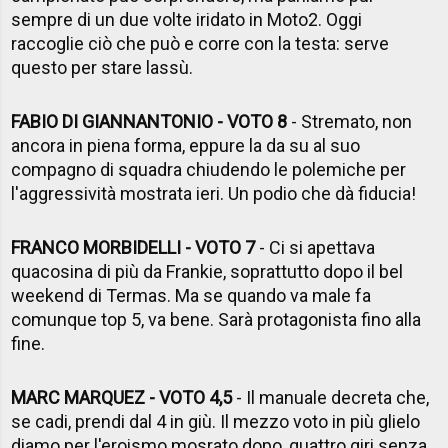
sempre di un due volte iridato in Moto2. Oggi
raccoglie ciò che può e corre con la testa: serve
questo per stare lassù.
FABIO DI GIANNANTONIO - VOTO 8
- Stremato, non
ancora in piena forma, eppure la da su al suo
compagno di squadra chiudendo le polemiche per
l'aggressività mostrata ieri. Un podio che dà fiducia!
FRANCO MORBIDELLI - VOTO 7
- Ci si apettava
quacosina di più da Frankie, soprattutto dopo il bel
weekend di Termas. Ma se quando va male fa
comunque top 5, va bene. Sarà protagonista fino alla
fine.
MARC MARQUEZ - VOTO 4,5
- Il manuale decreta che,
se cadi, prendi dal 4 in giù. Il mezzo voto in più glielo
diamo per l'eroismo mosrato dopo, quattro giri senza