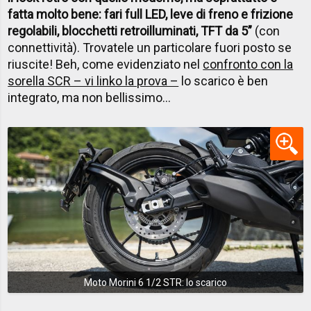
fatta molto bene: fari full LED, leve di freno e frizione
regolabili, blocchetti retroilluminati, TFT da 5”
(con
connettività). Trovatele un particolare fuori posto se
riuscite! Beh, come evidenziato nel
confronto con la
sorella SCR – vi linko la prova –
lo scarico è ben
integrato, ma non bellissimo...
Moto Morini 6 1/2 STR: lo scarico