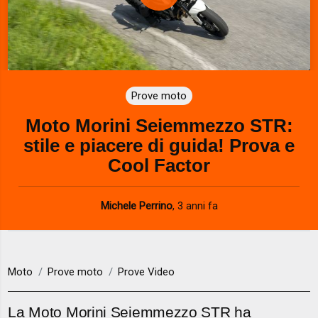
P
l
a
Prove moto
y
Moto Morini Seiemmezzo STR:
V
stile e piacere di guida! Prova e
i
Cool Factor
d
Michele Perrino
,
3 anni fa
e
o
Moto
Prove moto
Prove Video
La Moto Morini Seiemmezzo STR ha