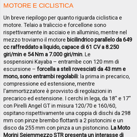
MOTORE E CICLISTICA
Un breve riepilogo per quanto riguarda ciclistica e
motore. Telaio a traliccio e forcellone sono
rispettivamente in acciaio e in alluminio, mentre nel
mezzo troviamo il motore
bicilindrico parallelo da 649
cc raffreddato a liquido, capace di 61 CV a 8.250
giri/min e 54 Nm a 7.000 giri/min
. Le
sospensioni Kayaba – entrambe con 120 mm di
escursione –
forcella a steli rovesciati da 43 mm e
mono, sono entrambi regolabili
: la prima in precarico,
compressione ed estensione, mentre
l'ammortizzatore è provvisto di regolazioni in
precarico ed estensione. I cerchi in lega, da 18'' e 17''
con Pirelli Angel GT in misura 120/70 e 160/60,
ospitano rispettivamente una coppia di dischi da 298
mm con pinze brembo flottanti a 2 pistoncini e un
disco da 255 mm con pinza a un pistoncino.
La Moto
Morini Seiemmezzo STR presenta un interasse di