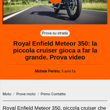
P
l
a
Prova su strada
y
Royal Enfield Meteor 350: la
V
piccola cruiser gioca a far la
i
grande. Prova video
d
Michele Perrino
,
5 anni fa
e
o
Moto
Prove moto
Primo Contatto
Royal Enfield Meteor 350, piccola cruiser che