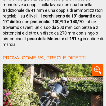
monotrave a doppia culla lavora con una forcella
tradizionale da 41 mm e una coppia di ammortizzatori
regolabili su 6 livelli.
I cerchi sono da 19” davanti e da
17” dietro
, con
pneumatici 100/90 e 140/70
. Infine
troviamo davanti un disco da 300 mm con pinza a 2
pistoncini e dietro un disco da 270 mm con singolo
pistoncino:
il peso della Meteor è di 191 kg
in ordine di
marcia.
PROVA: COME VA, PREGI E DIFETTI