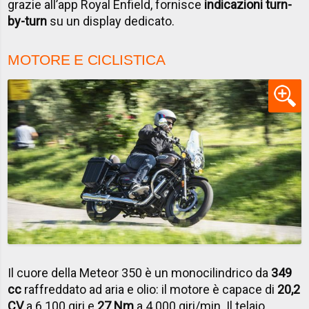
grazie all’app Royal Enfield, fornisce
indicazioni turn-
by-turn
su un display dedicato.
MOTORE E CICLISTICA
Il cuore della Meteor 350 è un monocilindrico da
349
cc
raffreddato ad aria e olio: il motore è capace di
20,2
CV
a 6.100 giri e
27 Nm
a 4.000 giri/min. Il telaio