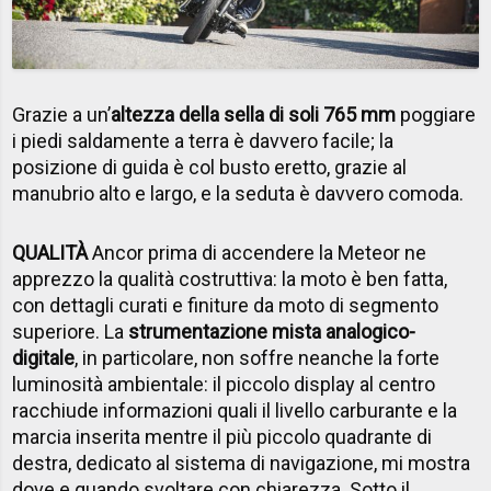
Grazie a un’
altezza della sella di soli 765 mm
poggiare
i piedi saldamente a terra è davvero facile; la
posizione di guida è col busto eretto, grazie al
manubrio alto e largo, e la seduta è davvero comoda.
QUALITÀ
Ancor prima di accendere la Meteor ne
apprezzo la qualità costruttiva: la moto è ben fatta,
con dettagli curati e finiture da moto di segmento
superiore. La
strumentazione mista analogico-
digitale
, in particolare, non soffre neanche la forte
luminosità ambientale: il piccolo display al centro
racchiude informazioni quali il livello carburante e la
marcia inserita mentre il più piccolo quadrante di
destra, dedicato al sistema di navigazione, mi mostra
dove e quando svoltare con chiarezza. Sotto il