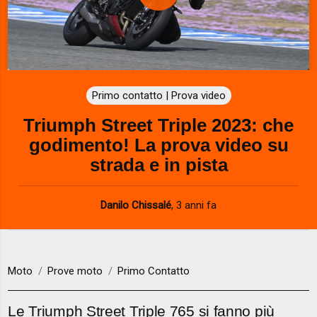
P
l
a
Primo contatto | Prova video
y
Triumph Street Triple 2023: che
V
godimento! La prova video su
i
strada e in pista
d
Danilo Chissalé
,
3 anni fa
e
o
Moto
Prove moto
Primo Contatto
Le Triumph Street Triple 765 si fanno più