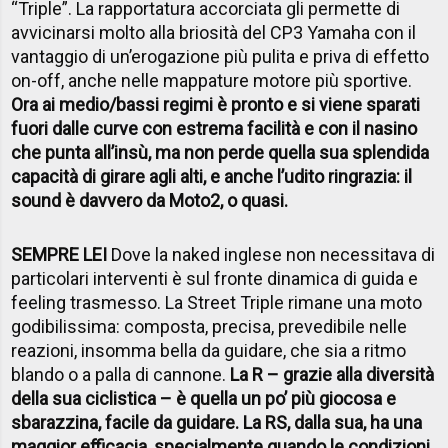
“Triple”. La rapportatura accorciata gli permette di
avvicinarsi molto alla briosità del CP3 Yamaha con il
vantaggio di un’erogazione più pulita e priva di effetto
on-off, anche nelle mappature motore più sportive.
Ora ai medio/bassi regimi è pronto e si viene sparati
fuori dalle curve con estrema facilità e con il nasino
che punta all’insù, ma non perde quella sua splendida
capacità di girare agli alti, e anche l’udito ringrazia: il
sound è davvero da Moto2, o quasi.
SEMPRE LEI
Dove la naked inglese non necessitava di
particolari interventi è sul fronte dinamica di guida e
feeling trasmesso. La Street Triple rimane una moto
godibilissima: composta, precisa, prevedibile nelle
reazioni, insomma bella da guidare, che sia a ritmo
blando o a palla di cannone.
La R – grazie alla diversità
della sua ciclistica – è quella un po’ più giocosa e
sbarazzina, facile da guidare. La RS, dalla sua, ha una
maggior efficacia, specialmente quando le condizioni