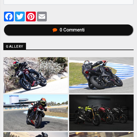
Facebook
Twitter
Pinterest
Email
0
Commenti
GALLERY