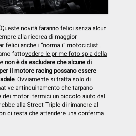
E
Queste novità faranno felici senza alcun
sempre alla ricerca di maggiori
r felici anche i “normali” motociclisti.
vamo fatto
vedere le prime foto spia della
 e
non è da escludere che alcune di
per il motore racing possano essere
radale
. Ovviamente si tratta solo di
mative antinquinamento che tarpano
 dei motori termici un piccolo aiuto dal
bbe alla Street Triple di rimanere al
on ci resta che attendere una conferma