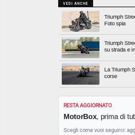
VEDI ANCHE
Triumph Stre
Foto spia
Triumph Stree
su strada e in
La Triumph St
corse
RESTA AGGIORNATO
MotorBox
, prima di tutt
Scegli come vuoi seguirci: ag