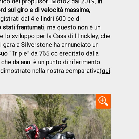
unico dei propulsori Moto2 dal 2019
,
in
ord sul giro e di velocità massima,
strati dal 4 cilindri 600 cc di
 stati frantumati
, ma questo non è un
 lo sviluppo per la Casa di Hinckley, che
 gara a Silverstone ha annunciato un
suo “Triple” da 765 cc ereditato dalla
 che da anni è un punto di riferimento
 dimostrato nella nostra comparativa
(qui