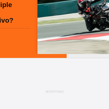
iple
rivo?