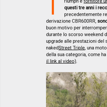
T
riumph è
fornitore 
questi tre anni i rec
precedentemente regi
derivazione CBR600RR,
sono
buon motivo per interrompere
durante lo scorso weekend di
upgrade alle prestazioni del 
naked
Street Triple
, una moto
della sua categoria, come ha
il link al video)
.