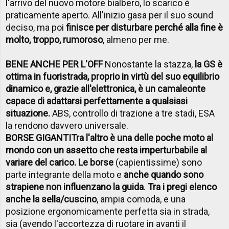
l'arrivo del nuovo motore bialbero, lo scarico è
praticamente aperto. All'inizio gasa per il suo sound
deciso, ma poi
finisce per disturbare perché alla fine è
molto, troppo, rumoroso
, almeno per me.
BENE ANCHE PER L'OFF
Nonostante la stazza,
la GS è
ottima in fuoristrada, proprio in virtù del suo equilibrio
dinamico e, grazie all'elettronica, è un camaleonte
capace di adattarsi perfettamente a qualsiasi
situazione.
ABS, controllo di trazione a tre stadi, ESA
la rendono davvero universale.
BORSE GIGANTI
Tra l'altro è una delle poche moto al
mondo con un assetto che resta imperturbabile al
variare del carico. Le borse
(capientissime) sono
parte integrante della moto e
anche quando sono
strapiene non influenzano la guida
.
Tra i pregi elenco
anche la sella/cuscino
, ampia comoda, e una
posizione ergonomicamente perfetta sia in strada,
sia (avendo l'accortezza di ruotare in avanti il