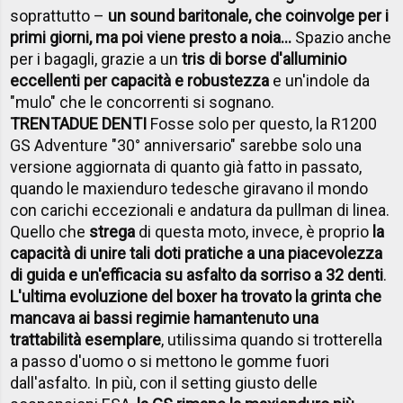
soprattutto –
un sound baritonale, che coinvolge per i
primi giorni, ma poi viene presto a noia…
Spazio anche
per i bagagli, grazie a un
tris di borse d'alluminio
eccellenti per capacità e robustezza
e un'indole da
"mulo" che le concorrenti si sognano.
TRENTADUE DENTI
Fosse solo per questo, la R1200
GS Adventure "30° anniversario" sarebbe solo una
versione aggiornata di quanto già fatto in passato,
quando le maxienduro tedesche giravano il mondo
con carichi eccezionali e andatura da pullman di linea.
Quello che
strega
di questa moto, invece, è proprio
la
capacità di unire tali doti pratiche a una piacevolezza
di guida e un'efficacia su asfalto da sorriso a 32 denti
.
L'ultima evoluzione del boxer ha trovato la grinta che
mancava ai bassi regimi
e ha
mantenuto una
trattabilità esemplare
, utilissima quando si trotterella
a passo d'uomo o si mettono le gomme fuori
dall'asfalto. In più, con il setting giusto delle