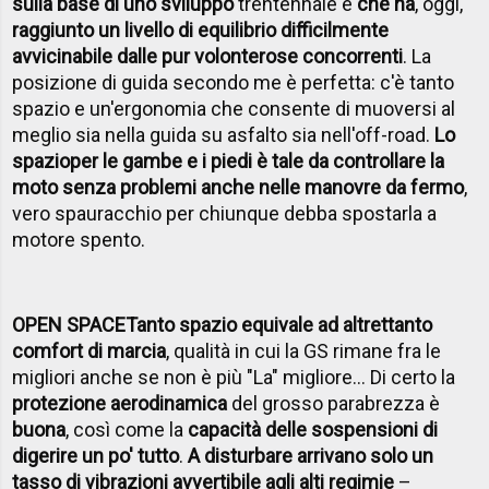
sulla base di uno sviluppo
trentennale e
che ha
, oggi,
raggiunto un livello di equilibrio difficilmente
avvicinabile dalle pur volonterose concorrenti
. La
posizione di guida secondo me è perfetta: c'è tanto
spazio e un'ergonomia che consente di muoversi al
meglio sia nella guida su asfalto sia nell'off-road.
Lo
spazio
per le gambe e i piedi è tale da controllare la
moto senza problemi anche nelle manovre da fermo
,
vero spauracchio per chiunque debba spostarla a
motore spento.
OPEN SPACE
Tanto spazio equivale ad altrettanto
comfort di marcia
, qualità in cui la GS rimane fra le
migliori anche se non è più "La" migliore… Di certo la
protezione aerodinamica
del grosso parabrezza è
buona
, così come la
capacità delle sospensioni di
digerire un po' tutto
.
A disturbare arrivano solo un
tasso di vibrazioni avvertibile agli alti regimi
e
–