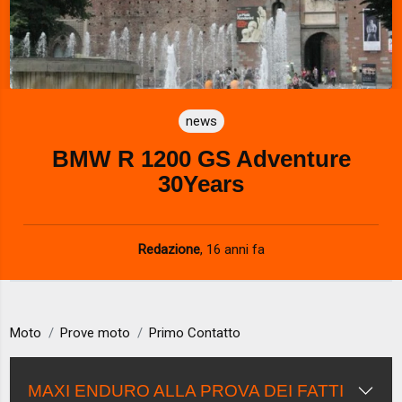
news
BMW R 1200 GS Adventure
30Years
Redazione
,
16 anni fa
Moto
Prove moto
Primo Contatto
MAXI ENDURO ALLA PROVA DEI FATTI