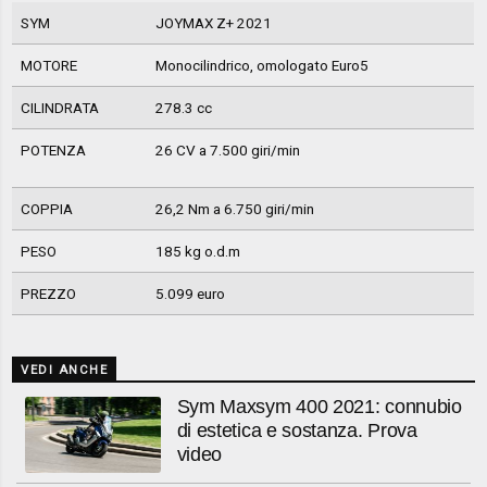
SYM
JOYMAX Z+ 2021
MOTORE
Monocilindrico, omologato Euro5
CILINDRATA
278.3 cc
POTENZA
26 CV a 7.500 giri/min
COPPIA
26,2 Nm a 6.750 giri/min
PESO
185 kg o.d.m
PREZZO
5.099 euro
VEDI ANCHE
Sym Maxsym 400 2021: connubio
di estetica e sostanza. Prova
video