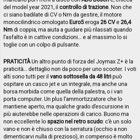
del model year 2021, il
controllo di trazione
. Non che
ci siano badilate di CV o Nm da gestire, il motore
monocilindrico omologato
Euro5
eroga
26 CV
e
26,4
Nm
di coppia, ma aiuta a guidare più rilassati quando
l’asfalto è in cattive condizioni… e al massimo lo si
toglie con un colpo di pulsante.
PRATICITÀ
Un altro punto di forza del Joymax Z+ è la
praticità… dettaglio non da poco per uno scooter. I voti
alti sono tutti per il
vano sottosella da 48 litri
può
ospitare un casco jet e un integrale, ma anche una
borsa morbida come quella della palestra, o i vari
porta computer. Un plus l’ammortizzatore che lo
mantiene aperto, ma qualche grado d’escursione in
più aiuterebbe nelle operazioni di carico. Buono ma
non eccellente lo
spazio nel retro scudo
: c’è un solo
vano e non è chiuso con la serratura (occhio a non
dimenticarvi nulla di prezioso), in compenso è molto