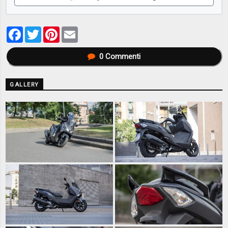
Facebook
Twitter
Pinterest
Email
0
Commenti
GALLERY