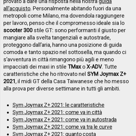
provato a dare una risposta nella nostra
guida
all’acquisto
. Personalmente abitando fuori da una
metropoli come Milano, ma dovendola raggiungere
per lavoro, penso che il compromesso ideale sia lo
scooter 300
stile GT: sono performanti il giusto per
mangiare alla svelta tangenziali e autostrade,
proteggono dall’aria, hanno una posizione di guida
comoda e tanto spazio nel sottosella, ma quando ci
s’avventura in città rimangono più agili e meno
impacciati dei maxi in stile
TMax
o
X-ADV
. Tutte
caratteristiche che ho ritrovato nel
SYM Joymax Z+
2021
, il midi GT della Casa Taiwanese che ho messo
alla prova per diverse settimane in tutti gli ambiti.
Sym Joymax Z+ 2021: le caratteristiche
Sym Joymax Z+ 2021: come va in città
Sym Joymax Z+ 2021: come va in autostrada
Sym Joymax Z+ 2021: come va tra le curve
Sym Joymax Z+ 2021: quanto costa