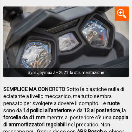
Sym Joymax Z+ 2021: la strumentazione
SEMPLICE MA CONCRETO
Sotto le plastiche nulla di
eclatante a livello meccanico, ma tutto sembra
pensato per svolgere a dovere il compito. Le
ruote
sono da
14 pollici all’anteriore
e da
13 al posteriore
, la
forcella da 41 mm
mentre al posteriore c’è una
coppia
di ammortizzatori regolabili
nel precarico. Non
mancano poi i freni a disco con
ABS Bosch
e, chicca