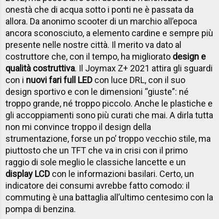
onestà che di acqua sotto i ponti ne è passata da
allora. Da anonimo scooter di un marchio all’epoca
ancora sconosciuto, a elemento cardine e sempre più
presente nelle nostre città. Il merito va dato al
costruttore che, con il tempo, ha migliorato
design e
qualità costruttiva
. Il Joymax Z+ 2021 attira gli sguardi
con i
nuovi fari full LED
con luce DRL, con il suo
design sportivo e con le dimensioni “giuste”: né
troppo grande, né troppo piccolo. Anche le plastiche e
gli accoppiamenti sono più curati che mai. A dirla tutta
non mi convince troppo il design della
strumentazione, forse un po’ troppo vecchio stile, ma
piuttosto che un TFT che va in crisi con il primo
raggio di sole meglio le classiche lancette e un
display LCD
con le informazioni basilari. Certo, un
indicatore dei consumi avrebbe fatto comodo: il
commuting è una battaglia all’ultimo centesimo con la
pompa di benzina.