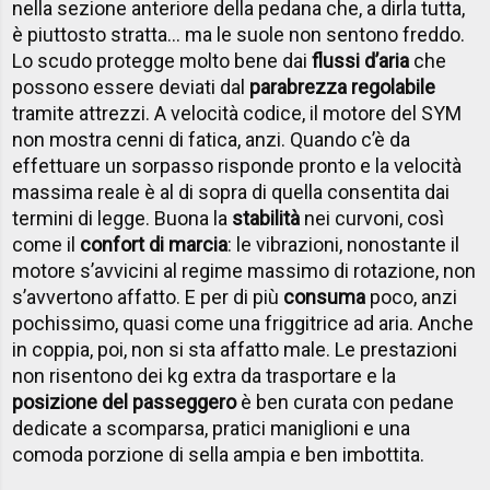
nella sezione anteriore della pedana che, a dirla tutta,
è piuttosto stratta… ma le suole non sentono freddo.
Lo scudo protegge molto bene dai
flussi d’aria
che
possono essere deviati dal
parabrezza regolabile
tramite attrezzi. A velocità codice, il motore del SYM
non mostra cenni di fatica, anzi. Quando c’è da
effettuare un sorpasso risponde pronto e la velocità
massima reale è al di sopra di quella consentita dai
termini di legge. Buona la
stabilità
nei curvoni, così
come il
confort di marcia
: le vibrazioni, nonostante il
motore s’avvicini al regime massimo di rotazione, non
s’avvertono affatto. E per di più
consuma
poco, anzi
pochissimo, quasi come una friggitrice ad aria. Anche
in coppia, poi, non si sta affatto male. Le prestazioni
non risentono dei kg extra da trasportare e la
posizione del passeggero
è ben curata con pedane
dedicate a scomparsa, pratici maniglioni e una
comoda porzione di sella ampia e ben imbottita.