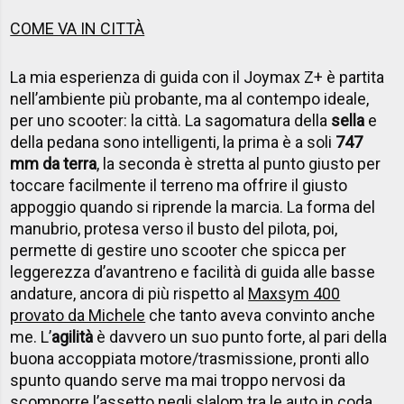
COME VA IN CITTÀ
La mia esperienza di guida con il Joymax Z+ è partita
nell’ambiente più probante, ma al contempo ideale,
per uno scooter: la città. La sagomatura della
sella
e
della pedana sono intelligenti, la prima è a soli
747
mm da terra
, la seconda è stretta al punto giusto per
toccare facilmente il terreno ma offrire il giusto
appoggio quando si riprende la marcia. La forma del
manubrio, protesa verso il busto del pilota, poi,
permette di gestire uno scooter che spicca per
leggerezza d’avantreno e facilità di guida alle basse
andature, ancora di più rispetto al
Maxsym 400
provato da Michele
che tanto aveva convinto anche
me. L’
agilità
è davvero un suo punto forte, al pari della
buona accoppiata motore/trasmissione, pronti allo
spunto quando serve ma mai troppo nervosi da
scomporre l’assetto negli slalom tra le auto in coda.