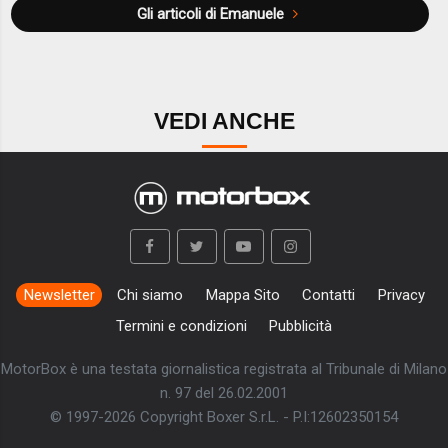
Gli articoli di Emanuele
VEDI ANCHE
Newsletter
Chi siamo
Mappa Sito
Contatti
Privacy
Termini e condizioni
Pubblicità
MotorBox è una testata giornalistica registrata al Tribunale di Milano
n. 97 del 26.02.2001
© 1997-2026 Copyright Boxer S.r.L. - P.I:12602350154