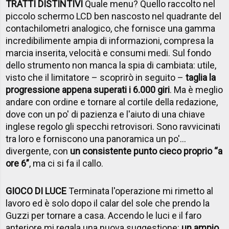
TRATTI DISTINTIVI
Quale menu? Quello raccolto nel
piccolo schermo LCD ben nascosto nel quadrante del
contachilometri analogico, che fornisce una gamma
incredibilimente ampia di informazioni, compresa la
marcia inserita, velocità e consumi medi. Sul fondo
dello strumento non manca la spia di cambiata: utile,
visto che il limitatore – scoprirò in seguito –
taglia la
progressione appena superati i 6.000 giri
. Ma è meglio
andare con ordine e tornare al cortile della redazione,
dove con un po' di pazienza e l'aiuto di una chiave
inglese regolo gli specchi retrovisori. Sono ravvicinati
tra loro e forniscono una panoramica un po'...
divergente, con
un consistente punto cieco proprio “a
ore 6”
, ma ci si fa il callo.
GIOCO DI LUCE
Terminata l'operazione mi rimetto al
lavoro ed è solo dopo il calar del sole che prendo la
Guzzi per tornare a casa. Accendo le luci e il faro
anteriore mi regala una nuova suggestione:
un ampio