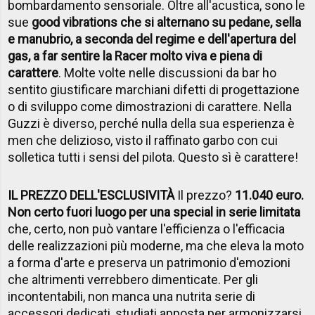
bombardamento sensoriale. Oltre all'acustica, sono le
sue
good vibrations che si alternano su pedane, sella
e manubrio, a seconda del regime e dell'apertura del
gas, a far sentire la Racer molto viva e piena di
carattere
. Molte volte nelle discussioni da bar ho
sentito giustificare marchiani difetti di progettazione
o di sviluppo come dimostrazioni di carattere. Nella
Guzzi è diverso, perché nulla della sua esperienza è
men che delizioso, visto il raffinato garbo con cui
solletica tutti i sensi del pilota. Questo sì è carattere!
IL PREZZO DELL'ESCLUSIVIT
À
Il prezzo?
11.040 euro.
Non certo fuori luogo per una special in serie limitata
che, certo, non può vantare l'efficienza o l'efficacia
delle realizzazioni più moderne, ma che eleva la moto
a forma d'arte e preserva un patrimonio d'emozioni
che altrimenti verrebbero dimenticate. Per gli
incontentabili, non manca una nutrita serie di
accessori dedicati, studiati apposta per armonizzarsi