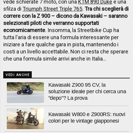
vede schierate 7 moto, con una
KTM 890 Duke
e una
sfilza di
Triumph Street Triple 765
.
Tra chi sceglierà di
correre con la Z 900 – dicono da Kawasaki – saranno
selezionati piloti che verranno supportati
economicamente
. Insomma, la Streetbike Cup ha
tutta l'aria di essere una formula interessante per
iniziare a fare qualche gara in pista, mantenendo i
costi a un livello accettabile. Non ci resta che sperare
che una formula simile arrivi anche in Italia...
VEDI ANCHE
Kawasaki Z900 95 CV, la
soluzione ideale per chi cerca una
"depo"? La prova
Kawasaki W800 e Z900RS: nuovi
colori per le vintage giapponesi