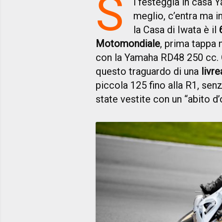
S
i festeggia in casa
meglio, c’entra ma i
la Casa di Iwata è il
Motomondiale
, prima tappa 
con la Yamaha RD48 250 cc. Q
questo traguardo di una
livre
piccola 125 fino alla R1, sen
state vestite con un “abito d