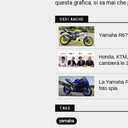
questa grafica, si sa mai che
VEDI ANCHE
Yamaha R6? N
Honda, KTM, 
cambierà le 2
La Yamaha R3 
foto spia
TAGS
yamaha