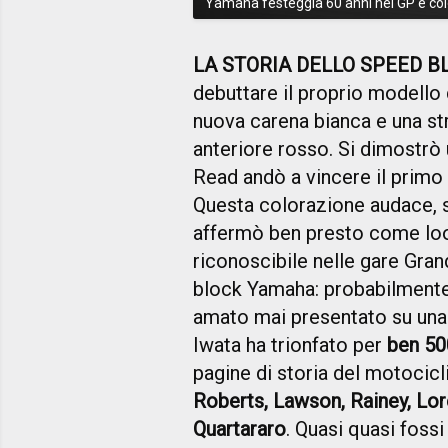
Yamaha festeggia 60 anni nei GP e co
LA STORIA DELLO SPEED B
debuttare il proprio modello
nuova carena bianca e una str
anteriore rosso. Si dimostrò u
Read andò a vincere il primo
Questa colorazione audace, 
affermò ben presto come l
riconoscibile nelle gare Gran
block Yamaha: probabilment
amato mai presentato su una 
Iwata ha trionfato per
ben 50
pagine di storia del motoci
Roberts, Lawson, Rainey, Lor
Quartararo
. Quasi quasi fossi