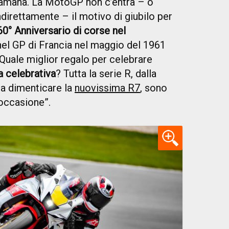
 Yamaha. La MotoGP non c’entra – o
ndirettamente – il motivo di giubilo per
60° Anniversario di corse nel
nel GP di Francia nel maggio del 1961
uale miglior regalo per celebrare
a celebrativa
? Tutta la serie R, dalla
za dimenticare la
nuovissima R7
, sono
’occasione”.