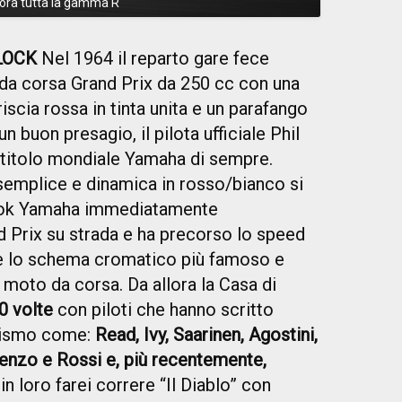
lora tutta la gamma R
LOCK
Nel 1964 il reparto gare fece
 da corsa Grand Prix da 250 cc con una
iscia rossa in tinta unita e un parafango
n buon presagio, il pilota ufficiale Phil
 titolo mondiale Yamaha di sempre.
semplice e dinamica in rosso/bianco si
ook Yamaha immediatamente
d Prix su strada e ha precorso lo speed
e lo schema cromatico più famoso e
moto da corsa. Da allora la Casa di
0 volte
con piloti che hanno scritto
clismo come:
Read, Ivy, Saarinen, Agostini,
enzo e Rossi e, più recentemente,
 in loro farei correre “Il Diablo” con