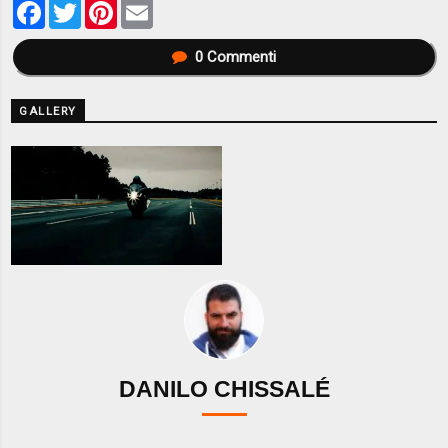
Facebook
Twitter
Pinterest
Email
0
Commenti
GALLERY
DANILO CHISSALÉ