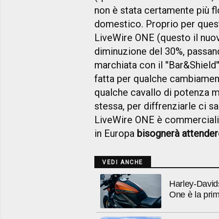
non è stata certamente più f
domestico. Proprio per questo
LiveWire ONE (questo il nuo
diminuzione del 30%, passand
marchiata con il ''Bar&Shield'
fatta per qualche cambiamen
qualche cavallo di potenza m
stessa, per diffrenziarle ci 
LiveWire ONE è commercializ
in Europa
bisognerà attender
VEDI ANCHE
Harley-David
One è la pri