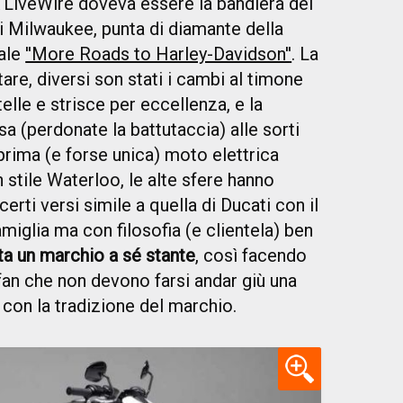
A
LiveWire doveva essere la bandiera del
di Milwaukee, punta di diamante della
ale
''More Roads to Harley-Davidson''
. La
tare, diversi son stati i cambi al timone
elle e strisce per eccellenza, e la
a (perdonate la battutaccia) alle sorti
 prima (e forse unica) moto elettrica
 stile Waterloo, le alte sfere hanno
erti versi simile a quella di Ducati con il
iglia ma con filosofia (e clientela) ben
ta un marchio a sé stante
, così facendo
 fan che non devono farsi andar giù una
con la tradizione del marchio.