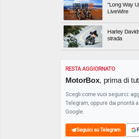
"Long Way Up
LiveWire
Harley Davids
strada
RESTA AGGIORNATO
MotorBox
, prima di tutt
Scegli come vuoi seguirci: ag
Telegram, oppure dai priorità a
Google.
Seguici su Telegram
F