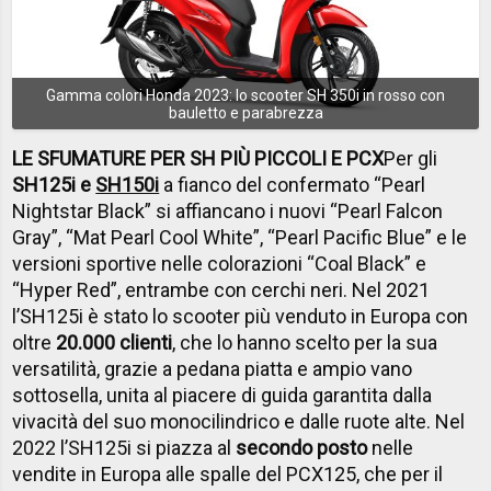
Gamma colori Honda 2023: lo scooter SH 350i in rosso con
bauletto e parabrezza
LE SFUMATURE PER SH PIÙ PICCOLI E PCX
Per gli
SH125i e
SH150i
a fianco del confermato “Pearl
Nightstar Black” si affiancano i nuovi “Pearl Falcon
Gray”, “Mat Pearl Cool White”, “Pearl Pacific Blue” e le
versioni sportive nelle colorazioni “Coal Black” e
“Hyper Red”, entrambe con cerchi neri. Nel 2021
l’SH125i è stato lo scooter più venduto in Europa con
oltre
20.000 clienti
, che lo hanno scelto per la sua
versatilità, grazie a pedana piatta e ampio vano
sottosella, unita al piacere di guida garantita dalla
vivacità del suo monocilindrico e dalle ruote alte. Nel
2022 l’SH125i si piazza al
secondo posto
nelle
vendite in Europa alle spalle del PCX125, che per il