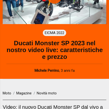
P
l
a
EICMA 2022
y
Ducati Monster SP 2023 nel
V
nostro video live: caratteristiche
i
e prezzo
d
Michele Perrino
,
3 anni fa
e
o
Moto
Magazine
Novità moto
Video: il nuovo Ducati Monster SP dal vivo a