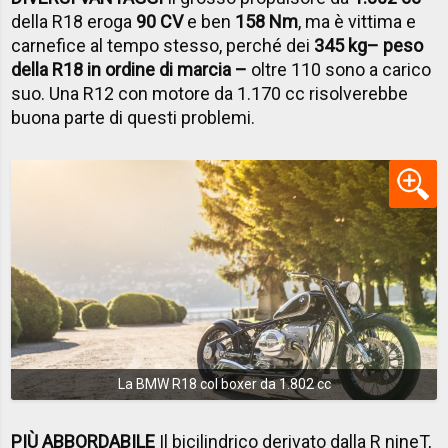
della R18 eroga
90 CV
e ben
158 Nm
, ma è vittima e
carnefice al tempo stesso, perché dei
345 kg
– peso
della R18 in ordine di marcia –
oltre 110 sono a carico
suo. Una R12 con motore da 1.170 cc risolverebbe
buona parte di questi problemi.
La BMW R18 col boxer da 1.802 cc
PIÙ ABBORDABILE
Il bicilindrico derivato dalla R nineT,