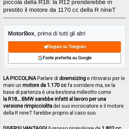
piccola della R18: la R12 prenderebbe in
prestito il motore da 1170 cc della R nineT
MotorBox
, prima di tutti gli altri
Seguici su Telegram
Fonte preferita su Google
LA PICCOLINA
Parlare di
downsizing
e ritrovarsi per le
mani un
motore da 1.170 cc
fa sorridere ma, se la
base di partenza è una bestiona milleotto come
la R18... BMW sarebbe infatti al lavoro per una
versione rimpicciolita
del suo incrociatore e il motore
della R nineT farebbe proprio al caso suo.
DIVERSI VANTAGGI
Il grosso propulsore da
1.802 cc