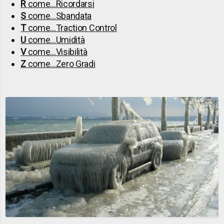
R
come...Ricordarsi
S
come...Sbandata
T
come...Traction Control
U
come...Umidità
V
come...Visibilità
Z
come...Zero Gradi