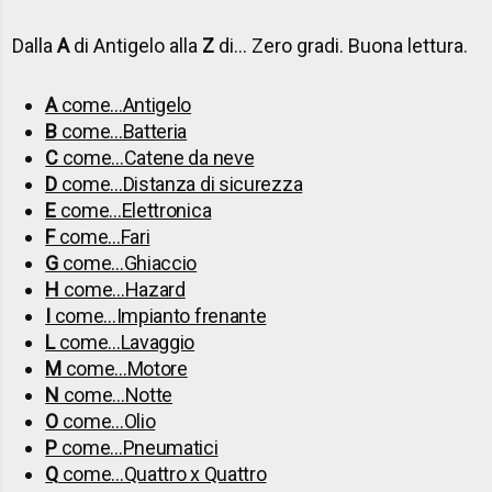
Dalla
A
di Antigelo alla
Z
di… Zero gradi.
Buona lettura.
A
come...Antigelo
B
come...Batteria
C
come...Catene da neve
D
come...Distanza di sicurezza
E
come...Elettronica
F
come...Fari
G
come...Ghiaccio
H
come...Hazard
I
come...Impianto frenante
L
come...Lavaggio
M
come...Motore
N
come...Notte
O
come...Olio
P
come...Pneumatici
Q
come...Quattro x Quattro