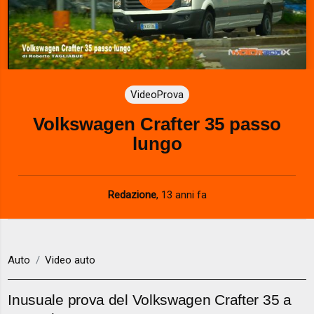
P
l
a
VideoProva
y
Volkswagen Crafter 35 passo
V
lungo
i
d
Redazione
,
13 anni fa
e
o
Auto
Video auto
Inusuale prova del Volkswagen Crafter 35 a