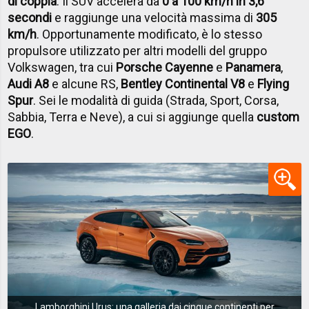
di coppia
. Il SUV accelera da
0 a 100 km/h in 3,6
secondi
e raggiunge una velocità massima di
305
km/h
. Opportunamente modificato, è lo stesso
propulsore utilizzato per altri modelli del gruppo
Volkswagen, tra cui
Porsche Cayenne
e
Panamera
,
Audi A8
e alcune RS,
Bentley Continental V8
e
Flying
Spur
. Sei le modalità di guida (Strada, Sport, Corsa,
Sabbia, Terra e Neve), a cui si aggiunge quella
custom
EGO
.
Lamborghini Urus: una galleria dai cinque continenti per