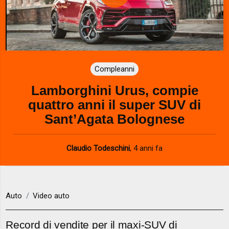
P
l
a
Compleanni
y
Lamborghini Urus, compie
V
quattro anni il super SUV di
i
Sant’Agata Bolognese
d
Claudio Todeschini
,
4 anni fa
e
o
Auto
Video auto
Record di vendite per il maxi-SUV di