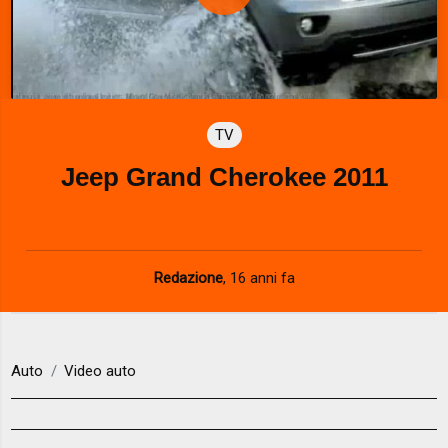
P
l
a
TV
y
Jeep Grand Cherokee 2011
V
i
d
Redazione
,
16 anni fa
e
o
Auto
Video auto