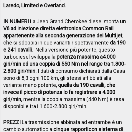
Laredo, Limited e Overland.
IN NUMERI
La Jeep Grand Cherokee diesel monta
un
V6 ad iniezione diretta elettronica Common Rail
appartenente alla seconda generazione dei Multijet
,
che si sdoppia in due varianti rispettivamente
da 190
e 241 cavalli
. Nella versione più potente, questo
turbodiesel sviluppa la
potenza massima a
4.000
giri/min ed una coppia di 550 Nm nel range tra 1.800-
2.800 giri/min.
I dati di consumo dichiarati dalla Casa
sono di 8,3 ogni 100 km, gli stessi affibbiati alla
variante meno potente,
quella da 190 cavalli, che
invece il picco di potenza lo fa registrare a 4.000
giri/min,
mentre la coppia massima (440 Nm) è resa
disponibile tra i 1.600-2.800 giri/min.
PREZZI
La trasmissione abbinata ad entrambe è un
cambio automatico a
cinque rapporti
con sistema di