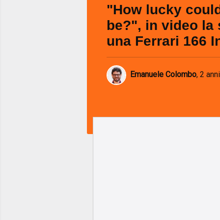
"How lucky coul
be?", in video la 
una Ferrari 166 I
Emanuele Colombo
,
2 anni