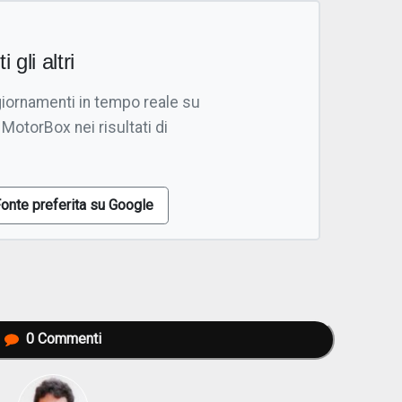
i gli altri
giornamenti in tempo reale su
 MotorBox nei risultati di
onte preferita su Google
0
Commenti