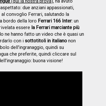
angue
(qui la nostra prova)
, ha avuto
naspettato: due anziani appassionati,
 al convoglio Ferrari, salutando la
a bordo della loro
Ferrari 166 Inter
: un
rivelata essere
la Ferrari marciante più
lo ne hanno fatto un video che è quasi un
rdarlo con i
sottotitoli in italiano
non
bolo dell'ingranaggio, quindi su
gua che preferite, quindi cliccare sul
dell'ingranaggio: buona visione!