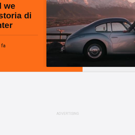
d we
storia di
nter
 fa