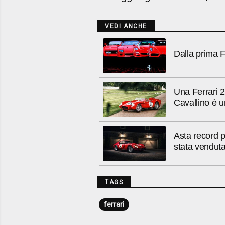
VEDI ANCHE
Dalla prima F
Una Ferrari 25
Cavallino è u
Asta record 
stata vendut
TAGS
ferrari