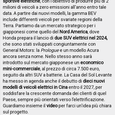
sportive elettriche
, con l'obiettivo di produrre più di 2
milioni di veicoli a zero emissioni all'anno entro tale
data. A partire dai nuovi modelli, la gamma BEV
include differenti veicoli per svariate regioni della
Terra. Partiamo da un mercato strategico per i
giapponesi come quello del
Nord America
, dove
Honda prepara il lancio di
due SUV elettrici nel 2024,
che sono stati sviluppati congiuntamente con
General Motors: la
Prologue
e un modello Acura
ancora senza nome. Nello stesso anno sarà
introdotto sul mercato giapponese un
economico
mini-commerciale
, al prezzo di circa 7.500 euro,
seguito da altri
SUV a batterie
. La Casa del Sol Levante
ha messo in agenda anche il debutto di
dieci nuovi
modelli di veicoli elettrici in Cina
entro il 2027, per
soddisfare la crescente domanda dei clienti di quel
Paese, sempre più orientati verso l’elettrificazione.
Guardiamo insieme il
video
per farci un'idea più chiara
sul progetto.