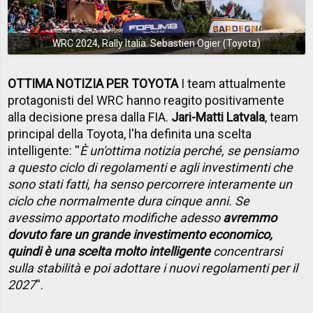
WRC 2024, Rally Italia: Sebastien Ogier (Toyota)
OTTIMA NOTIZIA PER TOYOTA
I team attualmente
protagonisti del WRC hanno reagito positivamente
alla decisione presa dalla FIA.
Jari-Matti Latvala
, team
principal della Toyota, l'ha definita una scelta
intelligente: ''
È un'ottima notizia perché, se pensiamo
a questo ciclo di regolamenti e agli investimenti che
sono stati fatti, ha senso percorrere interamente un
ciclo che normalmente dura cinque anni. Se
avessimo apportato modifiche adesso
avremmo
dovuto fare un grande investimento economico,
quindi è una scelta molto intelligente
concentrarsi
sulla stabilità e poi adottare i nuovi regolamenti per il
2027
''.