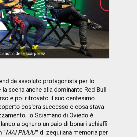
disastro delle scarperez
kend da assoluto protagonista per lo
e la scena anche alla dominante Red Bull.
so e poi ritrovato il suo centesimo
 scoperto cos'era successo e cosa stava
azzamento, lo Sciamano di Oviedo è
ilando a ognuno un paio di bonari schiaffi
 ''
MAI PIUUU'
'' di zequilana memoria per