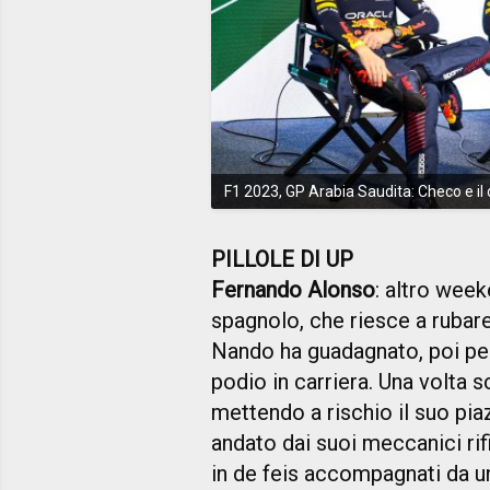
F1 2023, GP Arabia Saudita: Checo e il 
PILLOLE DI UP
Fernando Alonso
: altro wee
spagnolo, che riesce a rubar
Nando ha guadagnato, poi per
podio in carriera. Una volta
mettendo a rischio il suo pi
andato dai suoi meccanici rif
in de feis accompagnati da un