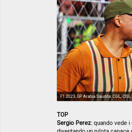
F1 2023, GP Arabia Saudita: CGIL, CISL 
TOP
Sergio Perez
: quando vede i c
diventando un pilota capace 