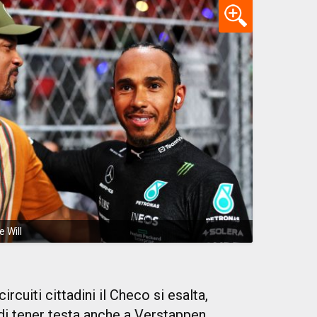
e Will
ircuiti cittadini il Checo si esalta,
di tener testa anche a Verstappen.