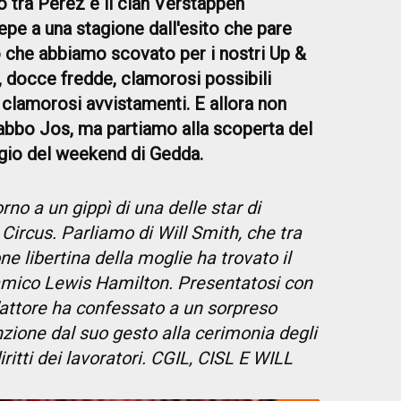
o tra Perez e il clan Verstappen
pe a una stagione dall'esito che pare
 che abbiamo scovato per i nostri Up &
, docce fredde, clamorosi possibili
 clamorosi avvistamenti. E allora non
abbo Jos, ma partiamo alla scoperta del
gio del weekend di Gedda.
rno a un gippì di una delle star di
Circus. Parliamo di Will Smith, che tra
e libertina della moglie ha trovato il
'amico Lewis Hamilton. Presentatosi con
l'attore ha confessato a un sorpreso
nzione dal suo gesto alla cerimonia degli
itti dei lavoratori. CGIL, CISL E WILL