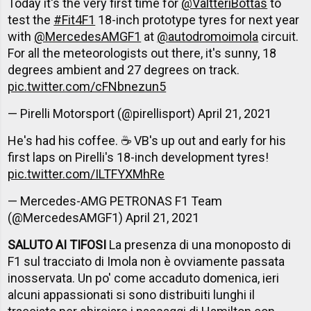
Today it's the very first time for
@ValtteriBottas
to
test the
#Fit4F1
18-inch prototype tyres for next year
with
@MercedesAMGF1
at
@autodromoimola
circuit.
For all the meteorologists out there, it's sunny, 18
degrees ambient and 27 degrees on track.
pic.twitter.com/cFNbnezun5
— Pirelli Motorsport (@pirellisport)
April 21, 2021
He's had his coffee. ☕️ VB's up out and early for his
first laps on Pirelli's 18-inch development tyres!
pic.twitter.com/ILTFYXMhRe
— Mercedes-AMG PETRONAS F1 Team
(@MercedesAMGF1)
April 21, 2021
SALUTO AI TIFOSI
La presenza di una monoposto di
F1 sul tracciato di Imola non è ovviamente passata
inosservata. Un po' come accaduto domenica, ieri
alcuni appassionati si sono distribuiti lunghi il