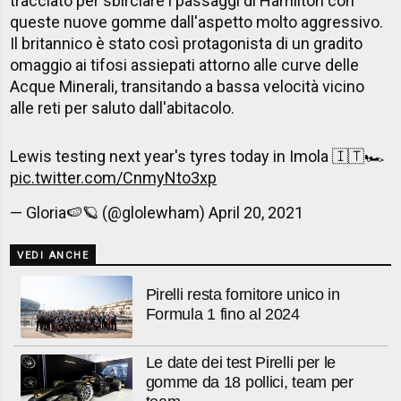
tracciato per sbirciare i passaggi di Hamilton con
queste nuove gomme dall'aspetto molto aggressivo.
Il britannico è stato così protagonista di un gradito
omaggio ai tifosi assiepati attorno alle curve delle
Acque Minerali, transitando a bassa velocità vicino
alle reti per saluto dall'abitacolo.
Lewis testing next year's tyres today in Imola 🇮🇹🏎️
pic.twitter.com/CnmyNto3xp
— Gloria🍉🪐 (@glolewham)
April 20, 2021
VEDI ANCHE
Pirelli resta fornitore unico in
Formula 1 fino al 2024
Le date dei test Pirelli per le
gomme da 18 pollici, team per