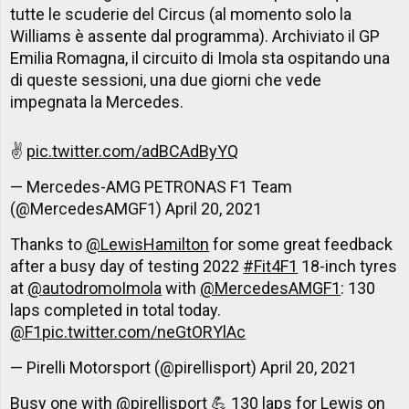
tutte le scuderie del Circus (al momento solo la
Williams è assente dal programma). Archiviato il GP
Emilia Romagna, il circuito di Imola sta ospitando una
di queste sessioni, una due giorni che vede
impegnata la Mercedes.
✌️
pic.twitter.com/adBCAdByYQ
— Mercedes-AMG PETRONAS F1 Team
(@MercedesAMGF1)
April 20, 2021
Thanks to
@LewisHamilton
for some great feedback
after a busy day of testing 2022
#Fit4F1
18-inch tyres
at
@autodromoImola
with
@MercedesAMGF1
: 130
laps completed in total today.
@F1
pic.twitter.com/neGtORYlAc
— Pirelli Motorsport (@pirellisport)
April 20, 2021
Busy one with
@pirellisport
💪 130 laps for Lewis on