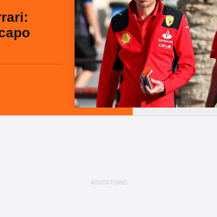
rari:
 capo