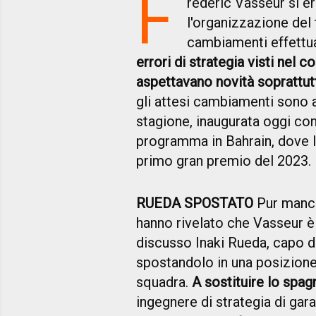
F
rederic Vasseur si e
l'organizzazione del 
cambiamenti effettua
errori di strategia visti nel co
aspettavano novità soprattut
gli attesi cambiamenti sono ar
stagione, inaugurata oggi con i
programma in Bahrain, dove l
primo gran premio del 2023.
RUEDA SPOSTATO
Pur mancan
hanno rivelato che Vasseur è
discusso Inaki Rueda, capo de
spostandolo in una posizione 
squadra.
A sostituire lo spag
ingegnere di strategia di gar