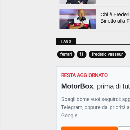
Chi è Frederi
Binotto alla F
TAGS
ferrari
f1
frederic vasseur
RESTA AGGIORNATO
MotorBox
, prima di tutt
Scegli come vuoi seguirci: ag
Telegram, oppure dai priorità a
Google.