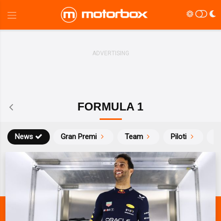
FORMULA 1
News
Gran Premi
Team
Piloti
Ca