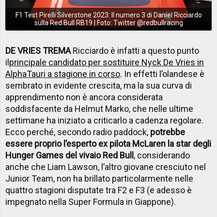
F1 Test Pirelli Silverstone 2023: Il numero 3 di Daniel Ricciardo
sulla Red Bull RB19 | Foto: Twitter @redbullracing
DE VRIES TREMA
Ricciardo è infatti a questo punto
il
principale candidato per sostituire Nyck De Vries in
AlphaTauri a stagione in corso
. In effetti l’olandese è
sembrato in evidente crescita, ma la sua curva di
apprendimento non è ancora considerata
soddisfacente da Helmut Marko, che nelle ultime
settimane ha iniziato a criticarlo a cadenza regolare.
Ecco perché, secondo radio paddock,
potrebbe
essere proprio l’esperto ex pilota McLaren la star degli
Hunger Games del vivaio Red Bull
, considerando
anche che Liam Lawson, l’altro giovane cresciuto nel
Junior Team, non ha brillato particolarmente nelle
quattro stagioni disputate tra F2 e F3 (e adesso è
impegnato nella Super Formula in Giappone).