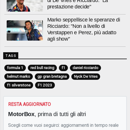
di De Vries e Ricciardo: "La
prestazione decide"
Marko seppellisce le speranze di
Ricciardo: "Non a livello di
Verstappen e Perez, più adatto
agli show"
TAGS
formula 1
red bull racing
f1
daniel ricciardo
helmut marko
gp gran bretagna
Nyck De Vries
f1 silverstone
F1 2023
RESTA AGGIORNATO
MotorBox
, prima di tutti gli altri
Scegli come vuoi seguirci: aggiornamenti in tempo reale