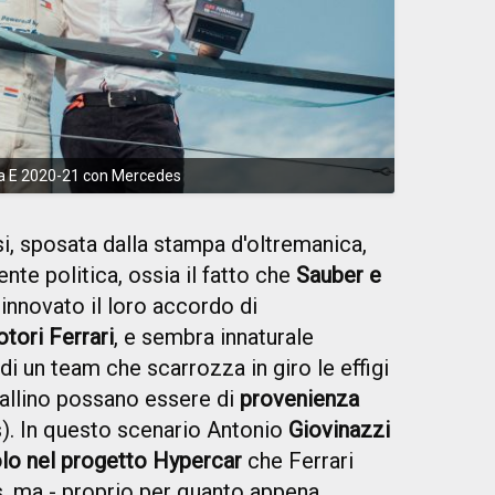
ula E 2020-21 con Mercedes
i, sposata dalla stampa d'oltremanica,
e politica, ossia il fatto che
Sauber e
innovato il loro accordo di
tori Ferrari
, e sembra innaturale
di un team che scarrozza in giro le effigi
vallino possano essere di
provenienza
). In questo scenario Antonio
Giovinazzi
olo nel progetto Hypercar
che Ferrari
, ma - proprio per quanto appena