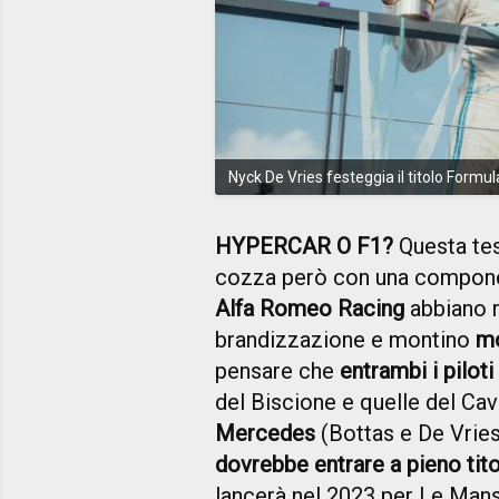
Nyck De Vries festeggia il titolo Form
HYPERCAR O F1?
Questa tes
cozza però con una component
Alfa Romeo Racing
abbiano r
brandizzazione e montino
mo
pensare che
entrambi i piloti
del Biscione e quelle del Ca
Mercedes
(Bottas e De Vries
dovrebbe entrare a pieno tit
lancerà nel 2023 per Le Mans