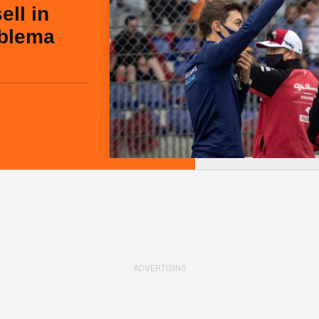
ell in
blema