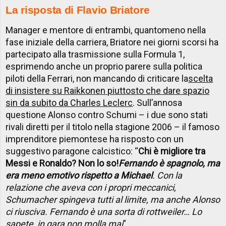
La risposta di Flavio Briatore
Manager e mentore di entrambi, quantomeno nella
fase iniziale della carriera, Briatore nei giorni scorsi ha
partecipato alla trasmissione sulla Formula 1,
esprimendo anche un proprio parere sulla politica
piloti della Ferrari, non mancando di criticare la
scelta
di insistere su Raikkonen piuttosto che dare spazio
sin da subito da Charles Leclerc
. Sull’annosa
questione Alonso contro Schumi – i due sono stati
rivali diretti per il titolo nella stagione 2006 – il famoso
imprenditore piemontese ha risposto con un
suggestivo paragone calcistico: “
Chi è migliore tra
Messi e Ronaldo? Non lo so!
Fernando è spagnolo, ma
era meno emotivo rispetto a Michael
. Con la
relazione che aveva con i propri meccanici,
Schumacher spingeva tutti al limite, ma anche Alonso
ci riusciva. Fernando è una sorta di rottweiler… Lo
sapete, in gara non molla mai
”.