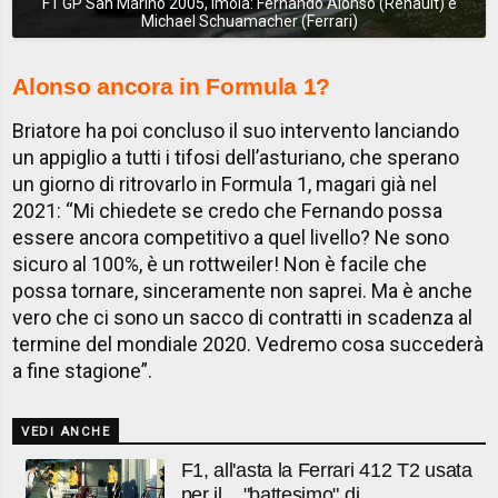
F1 GP San Marino 2005, Imola: Fernando Alonso (Renault) e
Michael Schuamacher (Ferrari)
Alonso ancora in Formula 1?
Briatore ha poi concluso il suo intervento lanciando
un appiglio a tutti i tifosi dell’asturiano, che sperano
un giorno di ritrovarlo in Formula 1, magari già nel
2021: “Mi chiedete se credo che Fernando possa
essere ancora competitivo a quel livello? Ne sono
sicuro al 100%, è un rottweiler! Non è facile che
possa tornare, sinceramente non saprei. Ma è anche
vero che ci sono un sacco di contratti in scadenza al
termine del mondiale 2020. Vedremo cosa succederà
a fine stagione”.
VEDI ANCHE
F1, all'asta la Ferrari 412 T2 usata
per il... "battesimo" di