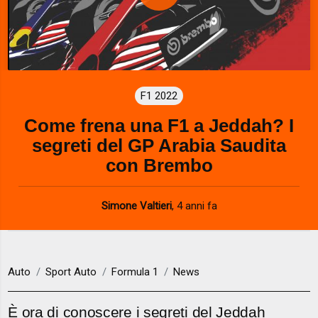
P
l
a
F1 2022
y
Come frena una F1 a Jeddah? I
V
segreti del GP Arabia Saudita
i
con Brembo
d
Simone Valtieri
,
4 anni fa
e
o
Auto
Sport Auto
Formula 1
News
È ora di conoscere i segreti del Jeddah