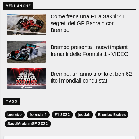
VEDI ANCHE
Come frena una F1 a Sakhir? I
segreti del GP Bahrain con
Brembo
Brembo presenta i nuovi impianti
frenanti delle Formula 1 - VIDEO
Brembo, un anno trionfale: ben 62
titoli mondiali conquistati
TAGS
brembo
formula 1
F1 2022
jeddah
Brembo Brakes
SaudiArabianGP 2022