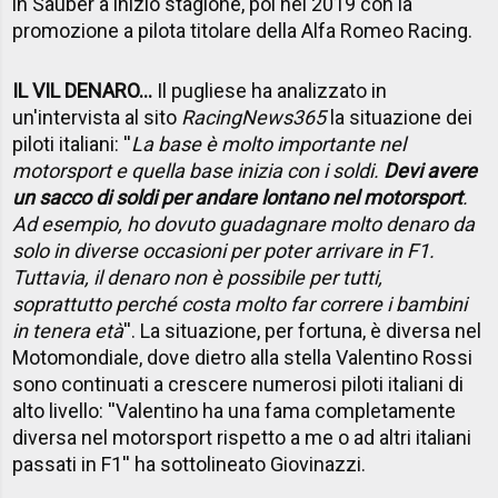
in Sauber a inizio stagione, poi nel 2019 con la
promozione a pilota titolare della Alfa Romeo Racing.
IL VIL DENARO...
Il pugliese ha analizzato in
un'intervista al sito
RacingNews365
la situazione dei
piloti italiani: ''
La base è molto importante nel
motorsport e quella base inizia con i soldi.
Devi avere
un sacco di soldi per andare lontano nel motorsport
.
Ad esempio, ho dovuto guadagnare molto denaro da
solo in diverse occasioni per poter arrivare in F1.
Tuttavia, il denaro non è possibile per tutti,
soprattutto perché costa molto far correre i bambini
in tenera età
''. La situazione, per fortuna, è diversa nel
Motomondiale, dove dietro alla stella Valentino Rossi
sono continuati a crescere numerosi piloti italiani di
alto livello: ''Valentino ha una fama completamente
diversa nel motorsport rispetto a me o ad altri italiani
passati in F1'' ha sottolineato Giovinazzi.