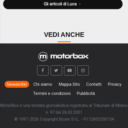
Gli articoli di Luca
VEDI ANCHE
Newsletter
Chi siamo
Mappa Sito
Contatti
Privacy
Termini e condizioni
Pubblicità
MotorBox è una testata giornalistica registrata al Tribunale di Milano
n. 97 del 26.02.2001
© 1997-2026 Copyright Boxer S.r.L. - P.I:12602350154