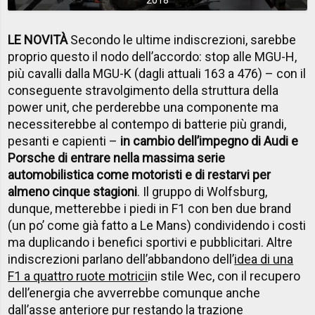
LE NOVITÀ
Secondo le ultime indiscrezioni, sarebbe
proprio questo il nodo dell’accordo: stop alle MGU-H,
più cavalli dalla MGU-K (dagli attuali 163 a 476) – con il
conseguente stravolgimento della struttura della
power unit, che perderebbe una componente ma
necessiterebbe al contempo di batterie più grandi,
pesanti e capienti –
in cambio dell’impegno di Audi e
Porsche di entrare nella massima serie
automobilistica come motoristi e di restarvi per
almeno cinque stagioni
. Il gruppo di Wolfsburg,
dunque, metterebbe i piedi in F1 con ben due brand
(un po’ come già fatto a Le Mans) condividendo i costi
ma duplicando i benefici sportivi e pubblicitari. Altre
indiscrezioni parlano dell’
abbandono dell’
idea di una
F1 a quattro ruote motrici
in stile Wec, con il recupero
dell’energia che avverrebbe comunque anche
dall’asse anteriore pur restando la trazione